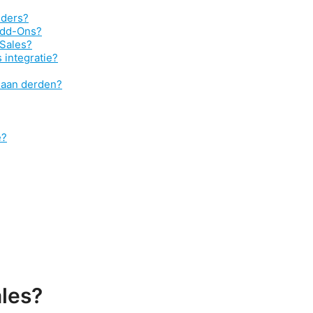
eders?
Add-Ons?
oSales?
 integratie?
r aan derden?
e?
les?