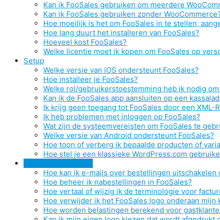
Kan ik FooSales gebruiken om meerdere WooComm
Kan ik FooSales gebruiken zonder WooCommerce
Hoe moeilijk is het om FooSales in te stellen, aang
Hoe lang duurt het installeren van FooSales?
Hoeveel kost FooSales?
Welke licentie moet ik kopen om FooSales op ver
Setup
Welke versie van iOS ondersteunt FooSales?
Hoe installeer je FooSales?
Welke rol/gebruikerstoestemming heb ik nodig om 
Kan ik de FooSales app aansluiten op een kassala
Ik krijg geen toegang tot FooSales door een XML
Ik heb problemen met inloggen op FooSales?
Wat zijn de systeemvereisten om FooSales te gebr
Welke versie van Android ondersteunt FooSales?
Hoe toon of verberg ik bepaalde producten of vari
Hoe stel je een klassieke WordPress.com gebruike
FooSales gebruiken
Hoe kan ik e-mails over bestellingen uitschakelen
Hoe beheer ik nabestellingen in FooSales?
Hoe vertaal of wijzig ik de terminologie voor fact
Hoe verwijder ik het FooSales logo onderaan mij
Hoe worden belastingen berekend voor gastklant
Kan ik mijn eigen logo kiezen dat wordt afgedruk