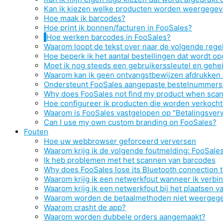
Kan ik kiezen welke producten worden weergegev
Hoe maak ik barcodes?
Hoe print ik bonnen/facturen in FooSales?
Hoe werken barcodes in FooSales?
Waarom loopt de tekst over naar de volgende reg
Hoe beperk ik het aantal bestellingen dat wordt op
Moet ik nog steeds een gebruikerssleutel en gehe
Waarom kan ik geen ontvangstbewijzen afdrukken o
Ondersteunt FooSales aangepaste bestelnummers
Why does FooSales not find my product when scann
Hoe configureer ik producten die worden verkocht
Waarom is FooSales vastgelopen op "Betalingsverw
Can I use my own custom branding on FooSales?
Fouten
Hoe uw webbrowser geforceerd verversen
Waarom krijg ik de volgende foutmelding: FooSales
Ik heb problemen met het scannen van barcodes
Why does FooSales lose its Bluetooth connection
Waarom krijg ik een netwerkfout wanneer ik verbi
Waarom krijg ik een netwerkfout bij het plaatsen v
Waarom worden de betaalmethoden niet weergeg
Waarom crasht de app?
Waarom worden dubbele orders aangemaakt?