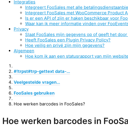
Integraties
Integreert FooSales met alle betalingsdienstaanbi
Integreert FooSales met WooCommerce Product 
Is er een API of zijn er haken beschikbaar voor Fo
Waar kan ik meer informatie vinden over FooEvents
Privacy
Slaat FooSales mijn gegevens op of geeft het doo
Heeft FooSales een Plugin Privacy Policy?
Hoe veilig en privé zijn mijn gegevens?
Algemeen
Hoe kom ik aan een statusrapport van mijn websit
#!trpst#trp-gettext data-...
Veelgestelde vragen...
FooSales gebruiken
Hoe werken barcodes in FooSales?
Hoe werken barcodes in FooSa