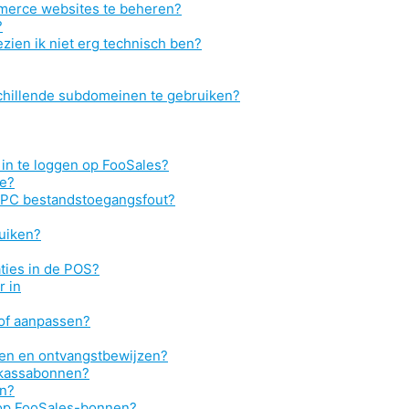
erce websites te beheren?
?
ezien ik niet erg technisch ben?
schillende subdomeinen te gebruiken?
in te loggen op FooSales?
de?
-RPC bestandstoegangsfout?
uiken?
aties in de POS?
r in
 of aanpassen?
uren en ontvangstbewijzen?
n kassabonnen?
en?
t op FooSales-bonnen?