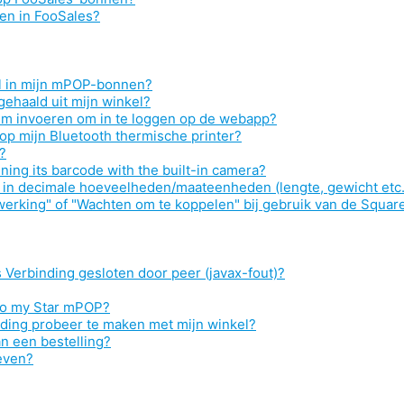
en in FooSales?
el in mijn mPOP-bonnen?
gehaald uit mijn winkel?
im invoeren om in te loggen op de webapp?
p mijn Bluetooth thermische printer?
?
ing its barcode with the built-in camera?
 in decimale hoeveelheden/maateenheden (lengte, gewicht etc.
erking" of "Wachten om te koppelen" bij gebruik van de Squar
 Verbinding gesloten door peer (javax-fout)?
 to my Star mPOP?
nding probeer te maken met mijn winkel?
an een bestelling?
even?