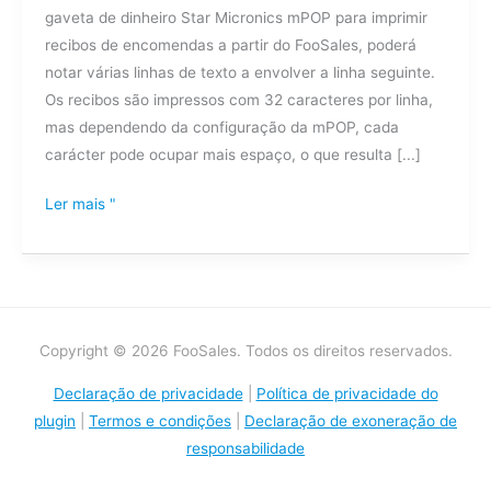
gaveta de dinheiro Star Micronics mPOP para imprimir
passa
recibos de encomendas a partir do FooSales, poderá
para
notar várias linhas de texto a envolver a linha seguinte.
a
Os recibos são impressos com 32 caracteres por linha,
linha
mas dependendo da configuração da mPOP, cada
seguinte
carácter pode ocupar mais espaço, o que resulta [...]
nos
meus
Ler mais "
recibos
mPOP?
Copyright © 2026 FooSales. Todos os direitos reservados.
Declaração de privacidade
|
Política de privacidade do
plugin
|
Termos e condições
|
Declaração de exoneração de
responsabilidade