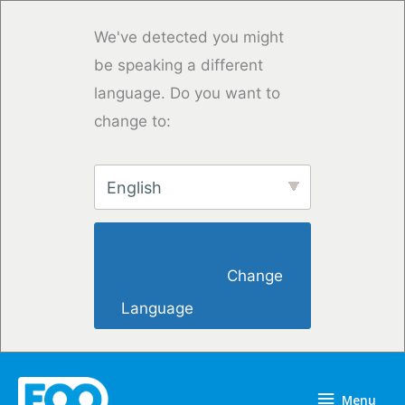
Saltar
para
We've detected you might
o
be speaking a different
conteúdo
language. Do you want to
change to:
English
                        Change 
Language                    
Menu
Menu