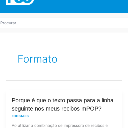
rocurar
r:
Formato
Porque
Porque é que o texto passa para a linha
é
seguinte nos meus recibos mPOP?
que
FOOSALES
o
Ao utilizar a combinação de impressora de recibos e
texto