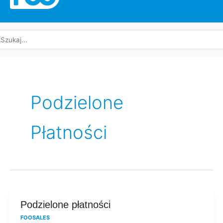
yszukaj:
Podzielone
Płatności
Podzielone
Podzielone płatności
płatności
FOOSALES