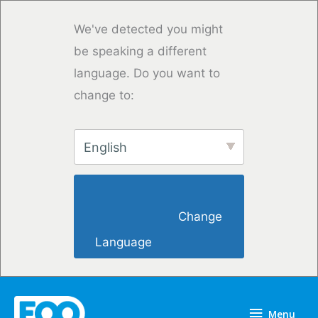
Przejdź
do
We've detected you might
treści
be speaking a different
language. Do you want to
change to:
English
                        Change 
Language                    
Menu
Menu