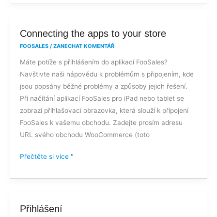
Connecting
Connecting the apps to your store
the
FOOSALES
/
ZANECHAT KOMENTÁŘ
apps
Máte potíže s přihlášením do aplikací FooSales?
to
Navštivte naši nápovědu k problémům s připojením, kde
your
jsou popsány běžné problémy a způsoby jejich řešení.
store
Při načítání aplikací FooSales pro iPad nebo tablet se
zobrazí přihlašovací obrazovka, která slouží k připojení
FooSales k vašemu obchodu. Zadejte prosím adresu
URL svého obchodu WooCommerce (toto
Přečtěte si více "
Přihlášení
Přihlášení