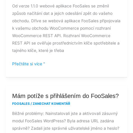
Od verze 1.1.0 webové aplikace FooSales se změnil
a
způsob načítání dat a jejich odesílání zpět do vašeho
tajný
obchodu. Dříve se webová aplikace FooSales připojovala
klíč
k vašemu obchodu WooCommerce pomocí rozhraní
pro
WooCommerce REST API. Rozhraní WooCommerce
přihlášení
REST API se ověřuje prostřednictvím klíče spotřebitele a
do
tajného klíče, které je třeba
webové
aplikace?
Přečtěte si více "
Mám
Mám potíže s přihlášením do FooSales?
potíže
FOOSALES
/
ZANECHAT KOMENTÁŘ
s
Běžné problémy: Nainstalovali jste a aktivovali zásuvný
přihlášením
modul FooSales WordPress? Byla adresa URL zadána
do
správně? Zadali jste správné uživatelské jméno a heslo?
FooSales?