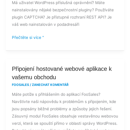
Má uživatel WordPress příslušná oprávnění? Máte
nainstalovány nějaké bezpečnostní pluginy? Používáte
plugin CAPTCHA? Je přístupné rozhraní REST API? Je
váš web nainstalován v podadresáři
Přečtěte si více "
Připojení
Připojení hostované webové aplikace k
hostované
vašemu obchodu
webové
FOOSALES
/
ZANECHAT KOMENTÁŘ
aplikace
Máte potíže s přihlášením do aplikací FooSales?
k
Navštivte naši nápovědu k problémům s připojením, kde
vašemu
jsou popsány běžné problémy a způsoby jejich řešení.
obchodu
Zásuvný modul FooSales obsahuje vestavěnou webovou
verzi, která se spouští přímo v oblasti správy WordPress.