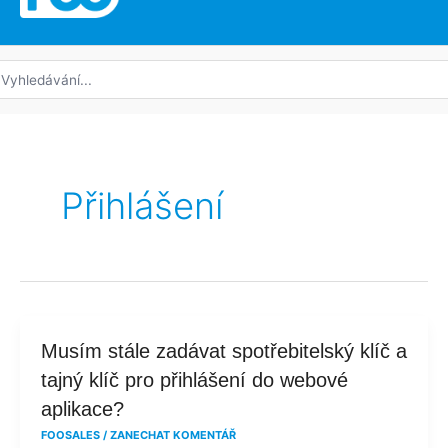
edat:
Přihlášení
Musím
Musím stále zadávat spotřebitelský klíč a
stále
tajný klíč pro přihlášení do webové
zadávat
aplikace?
spotřebitelský
FOOSALES
/
ZANECHAT KOMENTÁŘ
klíč