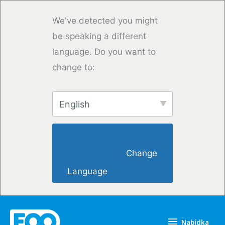
Přeskočit
na
We've detected you might
obsah
be speaking a different
language. Do you want to
change to:
English
                        Change 
Language                    
Nabídka
Nabídka