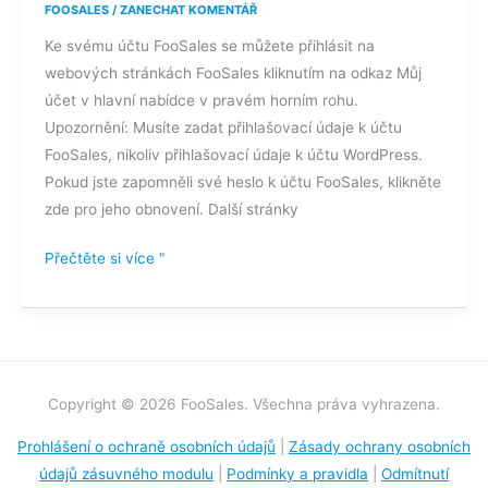
FOOSALES
/
ZANECHAT KOMENTÁŘ
Ke svému účtu FooSales se můžete přihlásit na
webových stránkách FooSales kliknutím na odkaz Můj
účet v hlavní nabídce v pravém horním rohu.
Upozornění: Musíte zadat přihlašovací údaje k účtu
FooSales, nikoliv přihlašovací údaje k účtu WordPress.
Pokud jste zapomněli své heslo k účtu FooSales, klikněte
zde pro jeho obnovení. Další stránky
Přečtěte si více "
Copyright © 2026 FooSales. Všechna práva vyhrazena.
Prohlášení o ochraně osobních údajů
|
Zásady ochrany osobních
údajů zásuvného modulu
|
Podmínky a pravidla
|
Odmítnutí