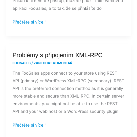
Pokud k ní nemáte přístup, můžete použít také webovou
aplikaci FooSales, a to tak, že se přihlásíte do
Přečtěte si více "
Problémy
Problémy s připojením XML-RPC
s
FOOSALES
/
ZANECHAT KOMENTÁŘ
připojením
The FooSales apps connect to your store using REST
XML-
API (primary) or WordPress XML-RPC (secondary). REST
RPC
API is the preferred connection method as it is generally
more stable and secure than XML-RPC. In certain server
environments, you might not be able to use the REST
API and your web host or a WordPress security plugin
Přečtěte si více "