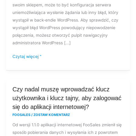
swoim sklepem, może to być konfiguracja serwera
z
uniemożliwiająca wysłanie żądania lub inny błąd, który
moim
wystąpił w back-endie WordPress. Aby sprawdzić, czy
sklepem
wystąpił błąd WordPress powodujący niepowodzenie
pojawia
połączenia, możesz otworzyć pulpit nawigacyjny
się
administratora WordPress [...]
błąd
sieci?
Czytaj więcej "
Czy
Czy nadal muszę wprowadzać klucz
nadal
użytkownika i klucz tajny, aby zalogować
muszę
się do aplikacji internetowej?
wprowadzać
FOOSALES
/
ZOSTAW KOMENTARZ
klucz
Od wersji 1.1.0 aplikacji internetowej FooSales zmienił się
użytkownika
sposób pobierania danych i wysyłania ich z powrotem
i