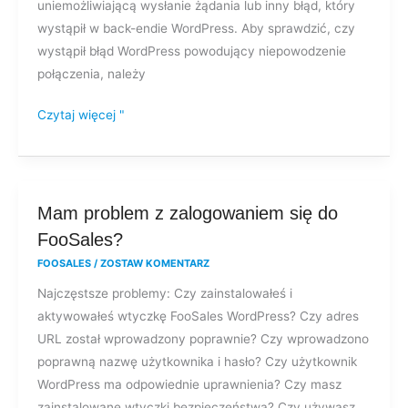
uniemożliwiającą wysłanie żądania lub inny błąd, który
sieci?
wystąpił w back-endie WordPress. Aby sprawdzić, czy
wystąpił błąd WordPress powodujący niepowodzenie
połączenia, należy
Czytaj więcej "
Mam
Mam problem z zalogowaniem się do
problem
FooSales?
z
FOOSALES
/
ZOSTAW KOMENTARZ
zalogowaniem
Najczęstsze problemy: Czy zainstalowałeś i
się
aktywowałeś wtyczkę FooSales WordPress? Czy adres
do
URL został wprowadzony poprawnie? Czy wprowadzono
FooSales?
poprawną nazwę użytkownika i hasło? Czy użytkownik
WordPress ma odpowiednie uprawnienia? Czy masz
zainstalowane wtyczki bezpieczeństwa? Czy używasz