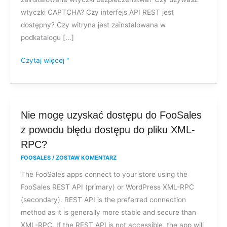
wtyczki CAPTCHA? Czy interfejs API REST jest
dostępny? Czy witryna jest zainstalowana w
podkatalogu [...]
Czytaj więcej "
Nie
Nie mogę uzyskać dostępu do FooSales
mogę
z powodu błędu dostępu do pliku XML-
uzyskać
RPC?
dostępu
FOOSALES
/
ZOSTAW KOMENTARZ
do
The FooSales apps connect to your store using the
FooSales
FooSales REST API (primary) or WordPress XML-RPC
z
(secondary). REST API is the preferred connection
powodu
method as it is generally more stable and secure than
błędu
XML-RPC. If the REST API is not accessible, the app will