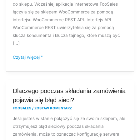
do sklepu. Wcześniej aplikacja internetowa FooSales
klucz
łączyła się ze sklepem WooCommerce za pomocą
tajny,
interfejsu WooCommerce REST API. Interfejs API
aby
WooCommerce REST uwierzytelnia się za pomocą
zalogować
klucza konsumenta i klucza tajnego, które muszą być
się
[...]
do
aplikacji
Czytaj więcej "
internetowej?
Dlaczego
Dlaczego podczas składania zamówienia
podczas
pojawia się błąd sieci?
składania
FOOSALES
/
ZOSTAW KOMENTARZ
zamówienia
Jeśli jesteś w stanie połączyć się ze swoim sklepem, ale
pojawia
otrzymujesz błąd sieciowy podczas składania
się
zamówienia, może to oznaczać konfigurację serwera
błąd