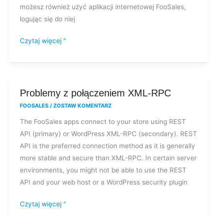
możesz również użyć aplikacji internetowej FooSales,
logując się do niej
Czytaj więcej "
Problemy
Problemy z połączeniem XML-RPC
z
FOOSALES
/
ZOSTAW KOMENTARZ
połączeniem
The FooSales apps connect to your store using REST
XML-
API (primary) or WordPress XML-RPC (secondary). REST
RPC
API is the preferred connection method as it is generally
more stable and secure than XML-RPC. In certain server
environments, you might not be able to use the REST
API and your web host or a WordPress security plugin
Czytaj więcej "