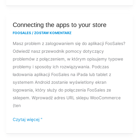
Connecting
Connecting the apps to your store
the
FOOSALES
/
ZOSTAW KOMENTARZ
apps
Masz problem z zalogowaniem się do aplikacji FooSales?
to
Odwiedź nasz przewodnik pomocy dotyczący
your
problemów z połączeniem, w którym opisujemy typowe
store
problemy i sposoby ich rozwiązywania. Podczas
ładowania aplikacji FooSales na iPada lub tablet z
systemem Android zostanie wyświetlony ekran
logowania, który służy do połączenia FooSales ze
sklepem. Wprowadź adres URL sklepu WooCommerce
(ten
Czytaj więcej "