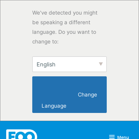
Przejdź
do
We've detected you might
treści
be speaking a different
language. Do you want to
change to:
English
                        Change 
Language                    
Menu
Menu