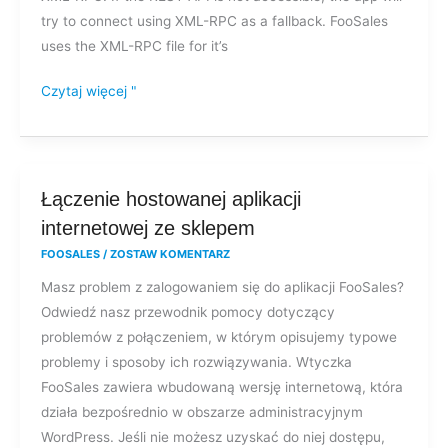
dostępu
try to connect using XML-RPC as a fallback. FooSales
do
uses the XML-RPC file for it’s
pliku
XML-
Czytaj więcej "
RPC?
Łączenie
Łączenie hostowanej aplikacji
hostowanej
internetowej ze sklepem
aplikacji
FOOSALES
/
ZOSTAW KOMENTARZ
internetowej
Masz problem z zalogowaniem się do aplikacji FooSales?
ze
Odwiedź nasz przewodnik pomocy dotyczący
sklepem
problemów z połączeniem, w którym opisujemy typowe
problemy i sposoby ich rozwiązywania. Wtyczka
FooSales zawiera wbudowaną wersję internetową, która
działa bezpośrednio w obszarze administracyjnym
WordPress. Jeśli nie możesz uzyskać do niej dostępu,