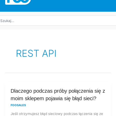
yszukaj:
REST API
Dlaczego
Dlaczego podczas próby połączenia się z
podczas
moim sklepem pojawia się błąd sieci?
próby
FOOSALES
połączenia
Jeśli otrzymujesz błąd sieciowy podczas łączenia się ze
się