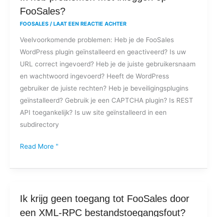
heb
FooSales?
problemen
FOOSALES
/
LAAT EEN REACTIE ACHTER
met
Veelvoorkomende problemen: Heb je de FooSales
inloggen
WordPress plugin geïnstalleerd en geactiveerd? Is uw
op
URL correct ingevoerd? Heb je de juiste gebruikersnaam
FooSales?
en wachtwoord ingevoerd? Heeft de WordPress
gebruiker de juiste rechten? Heb je beveiligingsplugins
geïnstalleerd? Gebruik je een CAPTCHA plugin? Is REST
API toegankelijk? Is uw site geïnstalleerd in een
subdirectory
Read More "
Ik
Ik krijg geen toegang tot FooSales door
krijg
een XML-RPC bestandstoegangsfout?