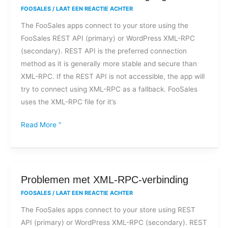
geen
FOOSALES
/
LAAT EEN REACTIE ACHTER
toegang
The FooSales apps connect to your store using the
tot
FooSales REST API (primary) or WordPress XML-RPC
FooSales
(secondary). REST API is the preferred connection
door
method as it is generally more stable and secure than
een
XML-RPC. If the REST API is not accessible, the app will
XML-
try to connect using XML-RPC as a fallback. FooSales
RPC
uses the XML-RPC file for it’s
bestandstoegangsfout?
Read More "
Problemen
Problemen met XML-RPC-verbinding
met
FOOSALES
/
LAAT EEN REACTIE ACHTER
XML-
The FooSales apps connect to your store using REST
RPC-
API (primary) or WordPress XML-RPC (secondary). REST