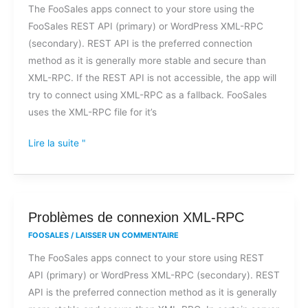
The FooSales apps connect to your store using the
à
FooSales REST API (primary) or WordPress XML-RPC
FooSales
(secondary). REST API is the preferred connection
en
method as it is generally more stable and secure than
raison
XML-RPC. If the REST API is not accessible, the app will
d'une
try to connect using XML-RPC as a fallback. FooSales
erreur
uses the XML-RPC file for it’s
d'accès
au
Lire la suite "
fichier
XML-
RPC
?
Problèmes
Problèmes de connexion XML-RPC
de
FOOSALES
/
LAISSER UN COMMENTAIRE
connexion
The FooSales apps connect to your store using REST
XML-
API (primary) or WordPress XML-RPC (secondary). REST
RPC
API is the preferred connection method as it is generally