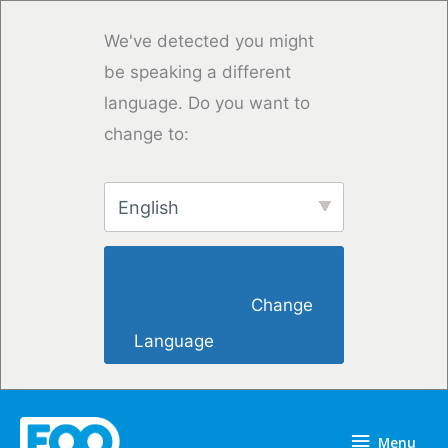
Skip
to
We've detected you might
content
be speaking a different
language. Do you want to
change to:
English
                        Change 
Language                    
Menu
Menu