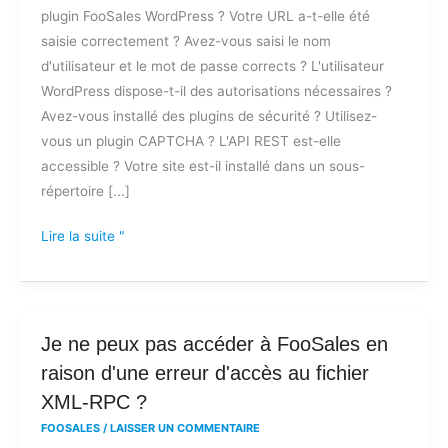
plugin FooSales WordPress ? Votre URL a-t-elle été
connecter
saisie correctement ? Avez-vous saisi le nom
à
d'utilisateur et le mot de passe corrects ? L'utilisateur
FooSales
WordPress dispose-t-il des autorisations nécessaires ?
?
Avez-vous installé des plugins de sécurité ? Utilisez-
vous un plugin CAPTCHA ? L'API REST est-elle
accessible ? Votre site est-il installé dans un sous-
répertoire [...]
Lire la suite "
Je
Je ne peux pas accéder à FooSales en
ne
raison d'une erreur d'accès au fichier
peux
XML-RPC ?
pas
FOOSALES
/
LAISSER UN COMMENTAIRE
accéder