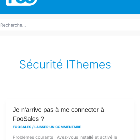
echerche
e
Sécurité IThemes
Je
Je n'arrive pas à me connecter à
n'arrive
FooSales ?
pas
FOOSALES
/
LAISSER UN COMMENTAIRE
à
Problèmes courants : Avez-vous installé et activé le
me