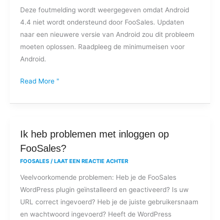
Deze foutmelding wordt weergegeven omdat Android
foutmelding:
4.4 niet wordt ondersteund door FooSales. Updaten
FooSales
naar een nieuwere versie van Android zou dit probleem
Verbinding
moeten oplossen. Raadpleeg de minimumeisen voor
gesloten
Android.
door
peer
Read More "
(javax-
fout)?
Ik
Ik heb problemen met inloggen op
heb
FooSales?
problemen
FOOSALES
/
LAAT EEN REACTIE ACHTER
met
Veelvoorkomende problemen: Heb je de FooSales
inloggen
WordPress plugin geïnstalleerd en geactiveerd? Is uw
op
URL correct ingevoerd? Heb je de juiste gebruikersnaam
FooSales?
en wachtwoord ingevoerd? Heeft de WordPress