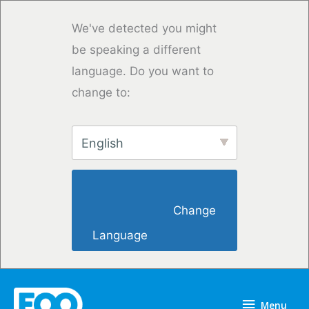
Overslaan
naar
We've detected you might
inhoud
be speaking a different
language. Do you want to
change to:
English
                        Change 
Language                    
Menu
Menu