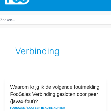
oeken
ar:
Verbinding
Waarom
Waarom krijg ik de volgende foutmelding:
krijg
FooSales Verbinding gesloten door peer
ik
(javax-fout)?
de
FOOSALES
/
LAAT EEN REACTIE ACHTER
volgende