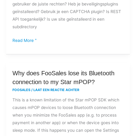
gebruiker de juiste rechten? Heb je beveiligingsplugins
geïnstalleerd? Gebruik je een CAPTCHA plugin? Is REST
API toegankelijk? Is uw site geïnstalleerd in een
subdirectory
Read More "
Why
Why does FooSales lose its Bluetooth
does
connection to my Star mPOP?
FooSales
FOOSALES
/
LAAT EEN REACTIE ACHTER
lose
This is a known limitation of the Star mPOP SDK which
its
causes mPOP devices to loose Bluetooth connection
Bluetooth
when you minimize the FooSales app (e.g. to process
connection
payment in another app) or when the device goes into
to
sleep mode. If this happens you can open the Settings
my