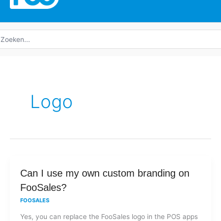
oeken
ar:
Logo
Can
Can I use my own custom branding on
I
FooSales?
use
FOOSALES
my
Yes, you can replace the FooSales logo in the POS apps
own