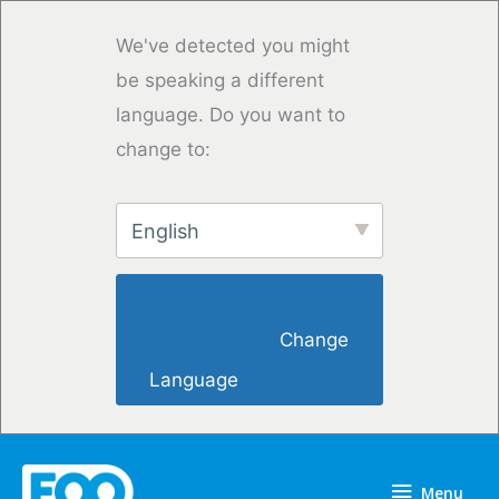
Overslaan
naar
We've detected you might
inhoud
be speaking a different
language. Do you want to
change to:
English
                        Change 
Language                    
Menu
Menu