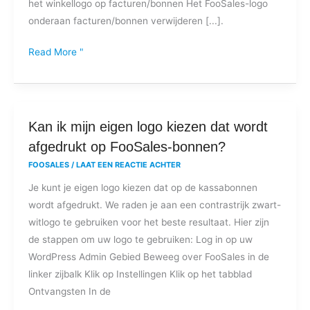
het winkellogo op facturen/bonnen Het FooSales-logo
onderaan facturen/bonnen verwijderen [...].
Read More "
Kan
Kan ik mijn eigen logo kiezen dat wordt
ik
afgedrukt op FooSales-bonnen?
mijn
FOOSALES
/
LAAT EEN REACTIE ACHTER
eigen
Je kunt je eigen logo kiezen dat op de kassabonnen
logo
wordt afgedrukt. We raden je aan een contrastrijk zwart-
kiezen
witlogo te gebruiken voor het beste resultaat. Hier zijn
dat
de stappen om uw logo te gebruiken: Log in op uw
wordt
WordPress Admin Gebied Beweeg over FooSales in de
afgedrukt
linker zijbalk Klik op Instellingen Klik op het tabblad
op
Ontvangsten In de
FooSales-