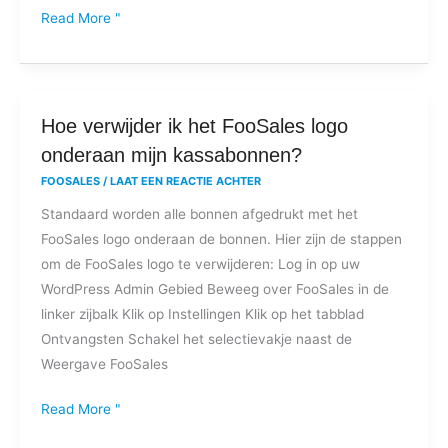
bonnen?
Read More "
Hoe
Hoe verwijder ik het FooSales logo
verwijder
onderaan mijn kassabonnen?
ik
FOOSALES
/
LAAT EEN REACTIE ACHTER
het
Standaard worden alle bonnen afgedrukt met het
FooSales
FooSales logo onderaan de bonnen. Hier zijn de stappen
logo
om de FooSales logo te verwijderen: Log in op uw
onderaan
WordPress Admin Gebied Beweeg over FooSales in de
mijn
linker zijbalk Klik op Instellingen Klik op het tabblad
kassabonnen?
Ontvangsten Schakel het selectievakje naast de
Weergave FooSales
Read More "