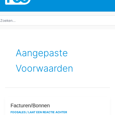
oeken
ar:
Aangepaste
Voorwaarden
Facturen/Bonnen
Facturen/Bonnen
FOOSALES
/
LAAT EEN REACTIE ACHTER