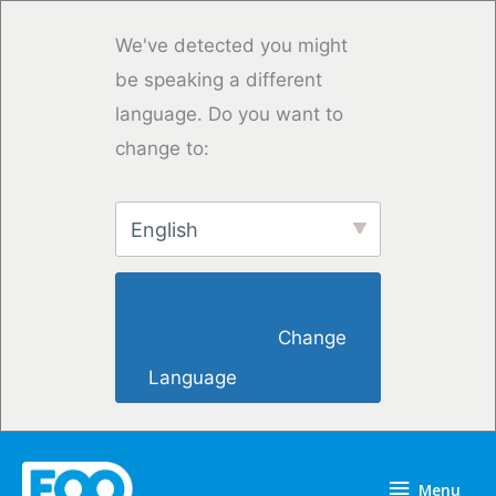
Overslaan
naar
We've detected you might
inhoud
be speaking a different
language. Do you want to
change to:
English
                        Change 
Language                    
Menu
Menu