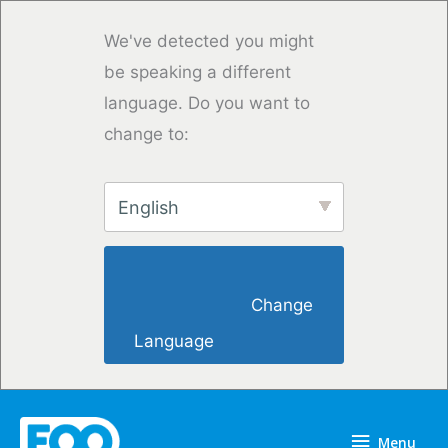
Skip
to
We've detected you might
content
be speaking a different
language. Do you want to
change to:
English
                        Change 
Language                    
Menu
Menu