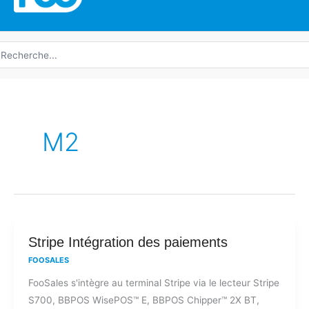
echerche
e
M2
Stripe
Stripe Intégration des paiements
Intégration
FOOSALES
des
FooSales s'intègre au terminal Stripe via le lecteur Stripe
paiements
S700, BBPOS WisePOS™ E, BBPOS Chipper™ 2X BT,