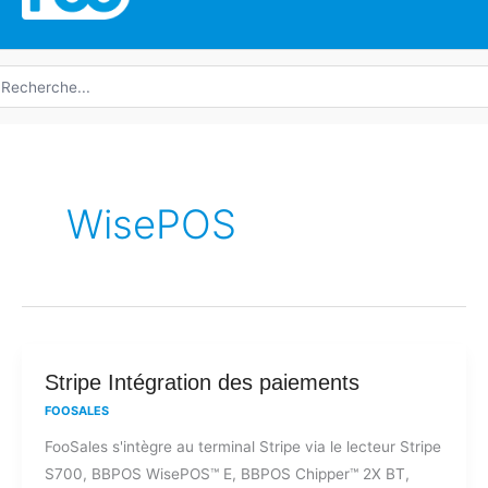
echerche
e
WisePOS
Stripe
Stripe Intégration des paiements
Intégration
FOOSALES
des
FooSales s'intègre au terminal Stripe via le lecteur Stripe
paiements
S700, BBPOS WisePOS™ E, BBPOS Chipper™ 2X BT,