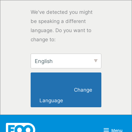
Skip
to
We've detected you might
content
be speaking a different
language. Do you want to
change to:
English
                        Change 
Language                    
Menu
Menu