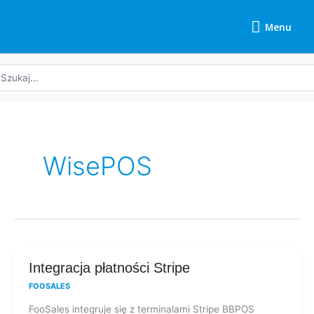
Przejdź
Menu
do
Menu
treści
yszukaj:
WisePOS
Integracja
Integracja płatności Stripe
płatności
FOOSALES
Stripe
FooSales integruje się z terminalami Stripe BBPOS