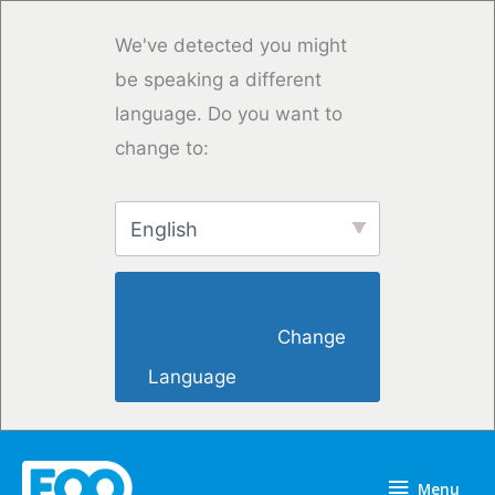
Skip
to
We've detected you might
content
be speaking a different
language. Do you want to
change to:
English
                        Change 
Language                    
Menu
Menu