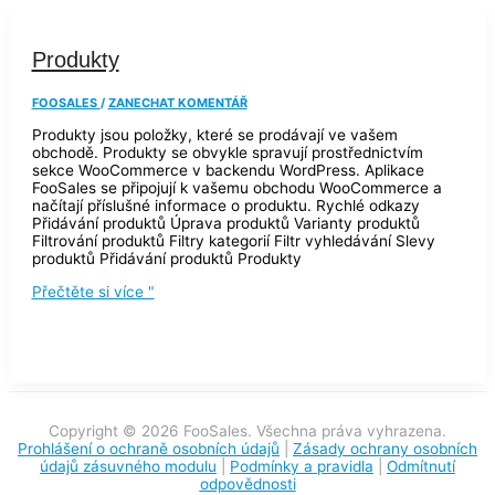
Produkty
FOOSALES
/
ZANECHAT KOMENTÁŘ
Produkty jsou položky, které se prodávají ve vašem
obchodě. Produkty se obvykle spravují prostřednictvím
sekce WooCommerce v backendu WordPress. Aplikace
FooSales se připojují k vašemu obchodu WooCommerce a
načítají příslušné informace o produktu. Rychlé odkazy
Přidávání produktů Úprava produktů Varianty produktů
Filtrování produktů Filtry kategorií Filtr vyhledávání Slevy
produktů Přidávání produktů Produkty
Přečtěte si více "
Copyright © 2026 FooSales. Všechna práva vyhrazena.
Prohlášení o ochraně osobních údajů
|
Zásady ochrany osobních
údajů zásuvného modulu
|
Podmínky a pravidla
|
Odmítnutí
odpovědnosti