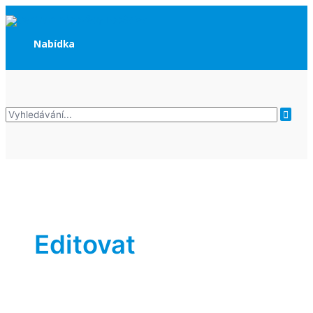
Přeskočit
Produkty
Nabídka
na
obsah
Hledat:
Nabídka
Editovat