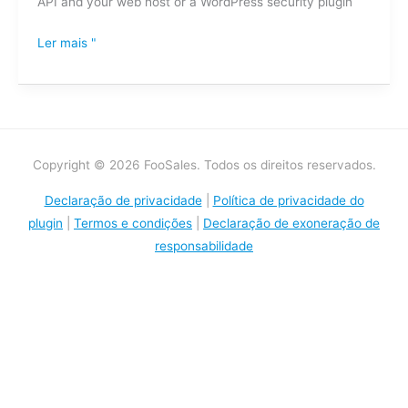
API and your web host or a WordPress security plugin
Ler mais "
Copyright © 2026 FooSales. Todos os direitos reservados.
Declaração de privacidade
|
Política de privacidade do
plugin
|
Termos e condições
|
Declaração de exoneração de
responsabilidade