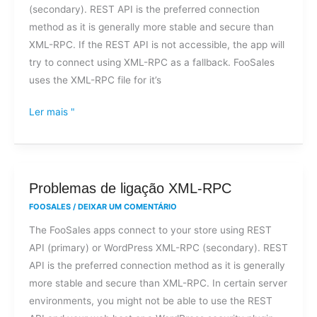
(secondary). REST API is the preferred connection
um
method as it is generally more stable and secure than
erro
XML-RPC. If the REST API is not accessible, the app will
de
try to connect using XML-RPC as a fallback. FooSales
acesso
uses the XML-RPC file for it’s
ao
ficheiro
Ler mais "
XML-
RPC?
Problemas
Problemas de ligação XML-RPC
de
FOOSALES
/
DEIXAR UM COMENTÁRIO
ligação
The FooSales apps connect to your store using REST
XML-
API (primary) or WordPress XML-RPC (secondary). REST
RPC
API is the preferred connection method as it is generally
more stable and secure than XML-RPC. In certain server
environments, you might not be able to use the REST