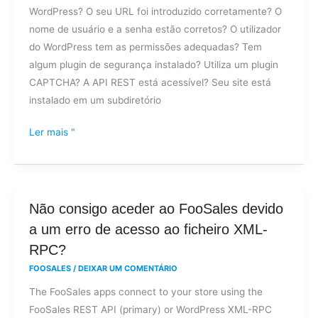
WordPress? O seu URL foi introduzido corretamente? O
entrar
nome de usuário e a senha estão corretos? O utilizador
no
do WordPress tem as permissões adequadas? Tem
FooSales?
algum plugin de segurança instalado? Utiliza um plugin
CAPTCHA? A API REST está acessível? Seu site está
instalado em um subdiretório
Ler mais "
Não
Não consigo aceder ao FooSales devido
consigo
a um erro de acesso ao ficheiro XML-
aceder
RPC?
ao
FOOSALES
/
DEIXAR UM COMENTÁRIO
FooSales
The FooSales apps connect to your store using the
devido
FooSales REST API (primary) or WordPress XML-RPC
a