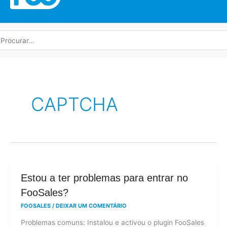
rocurar
r:
CAPTCHA
Estou
Estou a ter problemas para entrar no
a
FooSales?
ter
FOOSALES
/
DEIXAR UM COMENTÁRIO
problemas
Problemas comuns: Instalou e activou o plugin FooSales
para