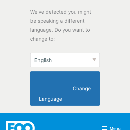
Saltar
para
We've detected you might
o
be speaking a different
conteúdo
language. Do you want to
change to:
English
                        Change 
Language                    
Menu
Menu