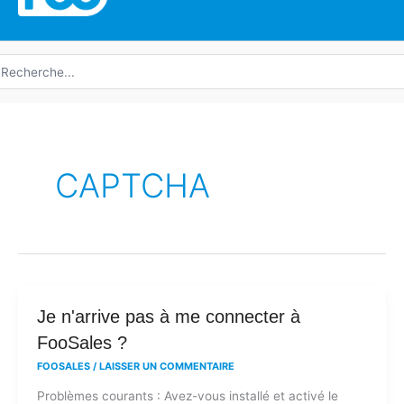
echerche
e
CAPTCHA
Je
Je n'arrive pas à me connecter à
n'arrive
FooSales ?
pas
FOOSALES
/
LAISSER UN COMMENTAIRE
à
Problèmes courants : Avez-vous installé et activé le
me