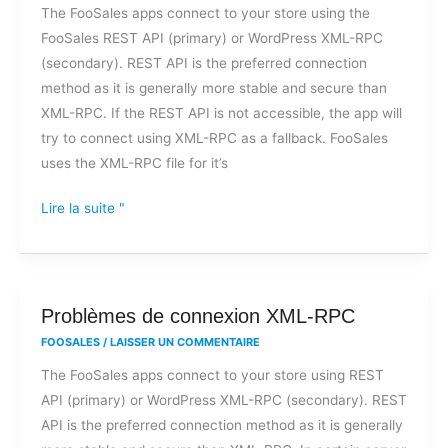
The FooSales apps connect to your store using the
à
FooSales REST API (primary) or WordPress XML-RPC
FooSales
(secondary). REST API is the preferred connection
en
method as it is generally more stable and secure than
raison
XML-RPC. If the REST API is not accessible, the app will
d'une
try to connect using XML-RPC as a fallback. FooSales
erreur
uses the XML-RPC file for it’s
d'accès
au
Lire la suite "
fichier
XML-
RPC
?
Problèmes
Problèmes de connexion XML-RPC
de
FOOSALES
/
LAISSER UN COMMENTAIRE
connexion
The FooSales apps connect to your store using REST
XML-
API (primary) or WordPress XML-RPC (secondary). REST
RPC
API is the preferred connection method as it is generally