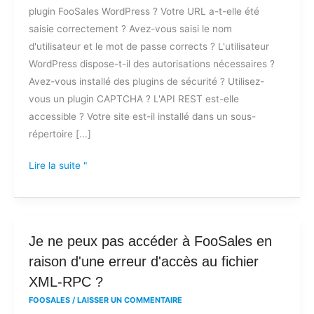
plugin FooSales WordPress ? Votre URL a-t-elle été
connecter
saisie correctement ? Avez-vous saisi le nom
à
d'utilisateur et le mot de passe corrects ? L'utilisateur
FooSales
WordPress dispose-t-il des autorisations nécessaires ?
?
Avez-vous installé des plugins de sécurité ? Utilisez-
vous un plugin CAPTCHA ? L'API REST est-elle
accessible ? Votre site est-il installé dans un sous-
répertoire [...]
Lire la suite "
Je
Je ne peux pas accéder à FooSales en
ne
raison d'une erreur d'accès au fichier
peux
XML-RPC ?
pas
FOOSALES
/
LAISSER UN COMMENTAIRE
accéder