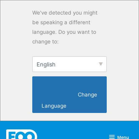
Skip
to
We've detected you might
content
be speaking a different
language. Do you want to
change to:
English
                        Change 
Language                    
Menu
Menu