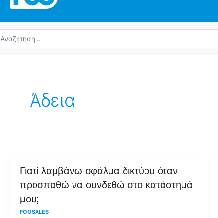
ναζήτηση
α:
Άδεια
Γιατί
Γιατί λαμβάνω σφάλμα δικτύου όταν
λαμβάνω
προσπαθώ να συνδεθώ στο κατάστημά
σφάλμα
μου;
δικτύου
FOOSALES
όταν