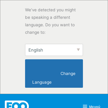
Μετάβαση
στο
We've detected you might
περιεχόμενο
be speaking a different
language. Do you want to
change to:
English
                        Change 
Language                    
Μενού
Μενού