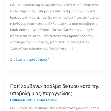
Εάν λαμβάνετε σφάλμα δικτύου κατά τη σύνδεση στο
προσπαθώ
κατάστημά σας, μπορεί να υπάρχει μια ρύθμιση του
να
διακομιστή που εμποδίζει την αποστολή του αιτήματος
συνδεθώ
ή ενδεχομένως κάποιο άλλο σφάλμα που συνέβη στο
στο
back-end του WordPress. Για να ελέγξετε αν υπήρξε
κατάστημά
κάποιο σφάλμα του WordPress που προκάλεσε την
μου;
αποτυχία της σύνδεσης, μπορείτε να ανοίξετε το
ταμπλό διαχείρισης του WordPress [...]
Διαβάστε περισσότερα "
Γιατί
Γιατί λαμβάνω σφάλμα δικτύου κατά την
λαμβάνω
υποβολή μιας παραγγελίας;
σφάλμα
FOOSALES
/
ΑΦΉΣΤΕ ΈΝΑ ΣΧΌΛΙΟ
δικτύου
Εάν μπορείτε να συνδεθείτε στο κατάστημά σας, αλλά
κατά