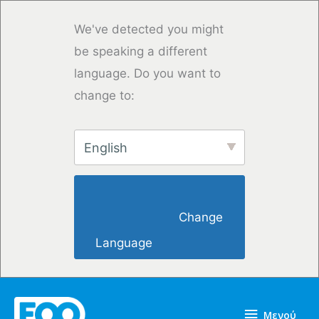
Μετάβαση
στο
We've detected you might
περιεχόμενο
be speaking a different
language. Do you want to
change to:
English
                        Change 
Language                    
Μενού
Μενού