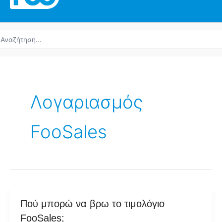
ναζήτηση
α:
Λογαριασμός
FooSales
Πού
Πού μπορώ να βρω το τιμολόγιο
μπορώ
FooSales;