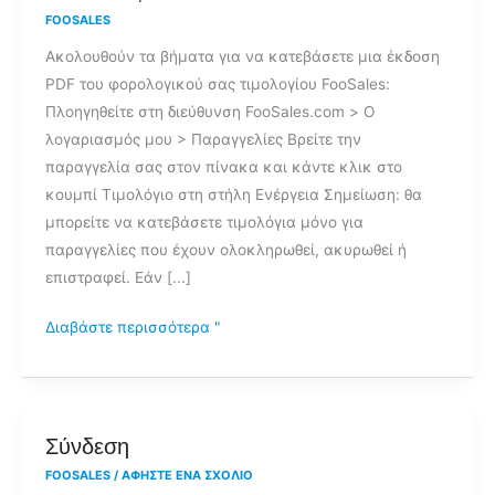
να
FOOSALES
βρω
Ακολουθούν τα βήματα για να κατεβάσετε μια έκδοση
το
PDF του φορολογικού σας τιμολογίου FooSales:
τιμολόγιο
Πλοηγηθείτε στη διεύθυνση FooSales.com > Ο
FooSales;
λογαριασμός μου > Παραγγελίες Βρείτε την
παραγγελία σας στον πίνακα και κάντε κλικ στο
κουμπί Τιμολόγιο στη στήλη Ενέργεια Σημείωση: θα
μπορείτε να κατεβάσετε τιμολόγια μόνο για
παραγγελίες που έχουν ολοκληρωθεί, ακυρωθεί ή
επιστραφεί. Εάν [...]
Διαβάστε περισσότερα "
Σύνδεση
Σύνδεση
FOOSALES
/
ΑΦΉΣΤΕ ΈΝΑ ΣΧΌΛΙΟ