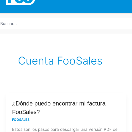
uscar
r:
Cuenta FooSales
¿Dónde
¿Dónde puedo encontrar mi factura
puedo
FooSales?
encontrar
FOOSALES
mi
Estos son los pasos para descargar una versión PDF de
factura