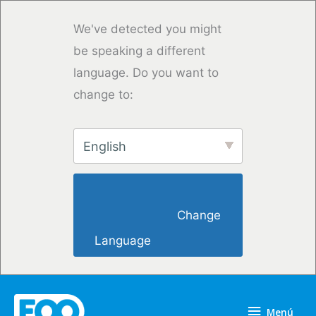
Ir
al
We've detected you might
contenido
be speaking a different
language. Do you want to
change to:
English
                        Change 
Language                    
Menú
Menú