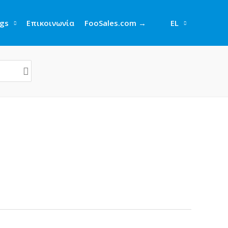
gs
Επικοινωνία
FooSales.com →
EL