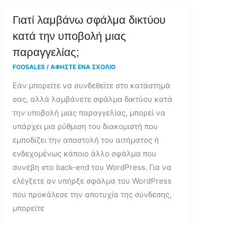
Γιατί
Γιατί λαμβάνω σφάλμα δικτύου
λαμβάνω
κατά την υποβολή μιας
σφάλμα
παραγγελίας;
δικτύου
FOOSALES
/
ΑΦΉΣΤΕ ΈΝΑ ΣΧΌΛΙΟ
κατά
Εάν μπορείτε να συνδεθείτε στο κατάστημά
την
σας, αλλά λαμβάνετε σφάλμα δικτύου κατά
υποβολή
την υποβολή μιας παραγγελίας, μπορεί να
μιας
υπάρχει μια ρύθμιση του διακομιστή που
παραγγελίας;
εμποδίζει την αποστολή του αιτήματος ή
ενδεχομένως κάποιο άλλο σφάλμα που
συνέβη στο back-end του WordPress. Για να
ελέγξετε αν υπήρξε σφάλμα του WordPress
που προκάλεσε την αποτυχία της σύνδεσης,
μπορείτε