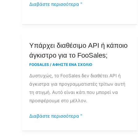
Διαβάστε περισσότερα "
Υπάρχει
Υπάρχει διαθέσιμο API ή κάποιο
διαθέσιμο
άγκιστρο για το FooSales;
API
FOOSALES
/
ΑΦΉΣΤΕ ΈΝΑ ΣΧΌΛΙΟ
ή
Δυστυχώς, το FooSales δεν διαθέτει API ή
κάποιο
άγκιστρα για προγραμματιστές τρίτων αυτή
άγκιστρο
τη στιγμή. Αυτό είναι κάτι που μπορεί να
για
προσφέρουμε στο μέλλον.
το
FooSales;
Διαβάστε περισσότερα "