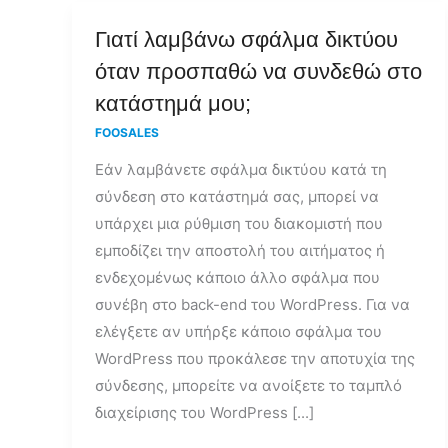
Γιατί
Γιατί λαμβάνω σφάλμα δικτύου
λαμβάνω
όταν προσπαθώ να συνδεθώ στο
σφάλμα
κατάστημά μου;
δικτύου
FOOSALES
όταν
Εάν λαμβάνετε σφάλμα δικτύου κατά τη
προσπαθώ
σύνδεση στο κατάστημά σας, μπορεί να
να
υπάρχει μια ρύθμιση του διακομιστή που
συνδεθώ
εμποδίζει την αποστολή του αιτήματος ή
στο
ενδεχομένως κάποιο άλλο σφάλμα που
κατάστημά
συνέβη στο back-end του WordPress. Για να
μου;
ελέγξετε αν υπήρξε κάποιο σφάλμα του
WordPress που προκάλεσε την αποτυχία της
σύνδεσης, μπορείτε να ανοίξετε το ταμπλό
διαχείρισης του WordPress [...]