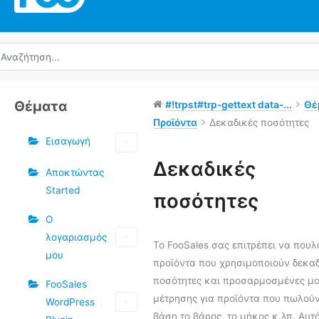
ναζήτηση
α:
Θέματα
#!trpst#trp-gettext data-...
Θέ
Προϊόντα
Δεκαδικές ποσότητες
Εισαγωγή
Ετικέτες
Δεκαδικές
Αποκτώντας
Started
ποσότητες
Ο
λογαριασμός
Το FooSales σας επιτρέπει να πουλ
μου
προϊόντα που χρησιμοποιούν δεκαδ
ποσότητες και προσαρμοσμένες μ
FooSales
μέτρησης για προϊόντα που πωλούν
WordPress
βάση το βάρος, το μήκος κ.λπ. Αυτό