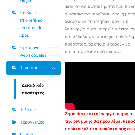
Plugin
ιδανικό για καταστήματα που πωλ
FooSales
ή
κάποια
των προϊόντων τους με τ
iPhone/iPad
δεκαδικών ποσοτήτων, καθώς η
and Android
λειτουργία αυτή μπορεί να λειτουρ
Apps
παράλληλα με τα στοιχεία ολόκλη
ποσότητας, τα οποία μπορούν να
Εφαρμογή
παρακαμφθούν ανά προϊόν.
Web FooSales
Προϊόντα
Δεκαδικές
ποσότητες
Πελάτες
Σημειώστε ότι η ενεργοποίηση α
της ρύθμισης θα προσθέσει δεκα
Παραγγελίες
πεδία σε όλα τα προϊόντα σας στο
Ταμείο