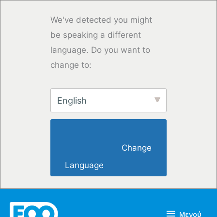
Μετάβαση
στο
We've detected you might
περιεχόμενο
be speaking a different
language. Do you want to
change to:
English
                        Change 
Language                    
Μενού
Μενού