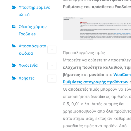
Ρυθμίσεις του πρόσθετου FooSale
Υποστηριζόμενο
υλικό
Οδικός χάρτης
FooSales
Αποσπάσματα
Προεπιλεγμένες τιμές
κώδικα
Μπορείτε να ορίσετε την προεπιλε
Φιλοξενία
ελάχιστη ποσότητα καλαθιού,
τιμ
βήματος
και
μονάδα
στο
WooCom
Χρήστες
Ρυθμίσεις απογραφής προϊόντων
σ
Οι αποδεκτές τιμές μπορούν να είν
οποιοσδήποτε δεκαδικός αριθμός, ό
0,5, 0,01 κ.λπ. Αυτές οι τιμές θα
χρησιμοποιηθούν από
όλα
προϊόντ
κατάστημά σας, εκτός αν καθορίσε
μοναδικές τιμές ανά προϊόν. Από