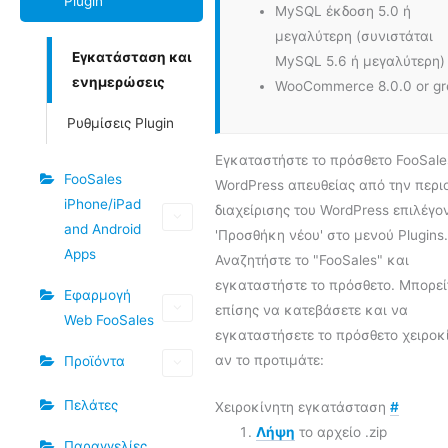
Plugin
MySQL έκδοση 5.0 ή
μεγαλύτερη (συνιστάται
Εγκατάσταση και
MySQL 5.6 ή μεγαλύτερη)
ενημερώσεις
WooCommerce 8.0.0 or gr
Ρυθμίσεις Plugin
Εγκαταστήστε το πρόσθετο FooSale
FooSales
WordPress απευθείας από την περι
iPhone/iPad
διαχείρισης του WordPress επιλέγο
and Android
'Προσθήκη νέου' στο μενού Plugins.
Apps
Αναζητήστε το "FooSales" και
εγκαταστήστε το πρόσθετο. Μπορεί
Εφαρμογή
επίσης να κατεβάσετε και να
Web FooSales
εγκαταστήσετε το πρόσθετο χειροκ
αν το προτιμάτε:
Προϊόντα
Πελάτες
Χειροκίνητη εγκατάσταση
#
Λήψη
το αρχείο .zip
Παραγγελίες