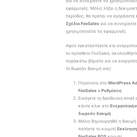
για να συνεχίσετε να χρησιμοποιείτ
εφαρμογές. Μόλις λήξει η δοκιμασ
περίοδος, θα πρέπει να αγοράσετε 
Σχέδιο FooSales
για να συνεχίσετε
χρησιμοποιείτε τις εφαρμογές.
Αφού εγκαταστήσετε και ενεργοπο
το πρόσθετο FooSales, ακολουθήστ
παρακάτω βήματα για να ενεργοπο
τη δωρεάν δοκιμή σας:
Πηγαίνετε στο
WordPress Ad
FooSales > Ρυθμίσεις
Εισάγετε τη διεύθυνση email 
κάντε κλικ στο
Ενεργοποιήσ
δωρεάν δοκιμή
Μόλις δημιουργηθεί η δοκιμή
πατήστε το κουμπί
Εκκίνησ
FooSales POS
κουμπί.