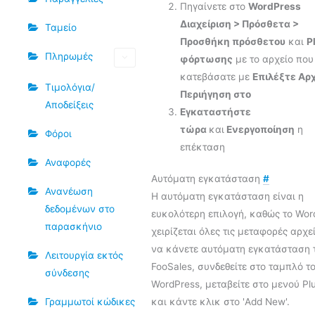
Πηγαίνετε στο
WordPress
Διαχείριση > Πρόσθετα >
Ταμείο
Προσθήκη πρόσθετου
και
P
Πληρωμές
φόρτωσης
με το αρχείο που
κατεβάσατε με
Επιλέξτε Αρχ
Τιμολόγια/
Περιήγηση στο
Αποδείξεις
Εγκαταστήστε
τώρα
και
Ενεργοποίηση
η
Φόροι
επέκταση
Αναφορές
Αυτόματη εγκατάσταση
#
Ανανέωση
Η αυτόματη εγκατάσταση είναι η
δεδομένων στο
ευκολότερη επιλογή, καθώς το Wor
παρασκήνιο
χειρίζεται όλες τις μεταφορές αρχε
να κάνετε αυτόματη εγκατάσταση 
Λειτουργία εκτός
FooSales, συνδεθείτε στο ταμπλό τ
σύνδεσης
WordPress, μεταβείτε στο μενού Pl
Γραμμωτοί κώδικες
και κάντε κλικ στο 'Add New'.