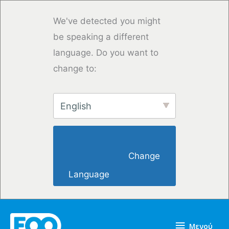
Μετάβαση
στο
We've detected you might
περιεχόμενο
be speaking a different
language. Do you want to
change to:
English
                        Change 
Language                    
Μενού
Μενού