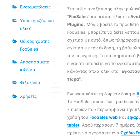
Ενσωματώσεις
Στο πεδίο αναζήτησης πληκτρολογ
"
FooSales
" και κάντε κλικ στο
Ανα
Υποστηριζόμενο
Plugins
'. Μόλις βρείτε το πρόσθετο
υλικό
FooSales, μπορείτε να δείτε λεπτομ
σχετικά με αυτό, όπως πληροφορίε
Οδικός χάρτης
σχετικά με την έκδοση, τη βαθμολο
FooSales
την περιγραφή. Το πιο σημαντικό β
Αποσπάσματα
είναι ότι μπορείτε να το εγκαταστή
κώδικα
κάνοντας απλά κλικ στο "
Εγκατασ
τώρα
".
Φιλοξενία
Ενεργοποιήστε τη δωρεάν δοκιμή
#
Χρήστες
Το FooSales προσφέρει μια δωρεάν
7 ημερών που περιλαμβάνει την π
χρήση του
FooSales web
και
εφαρ
tablet
. Αφού περάσουν 7 ημέρες, θ
πρέπει να αγοράσετε ένα
Σχέδιο F