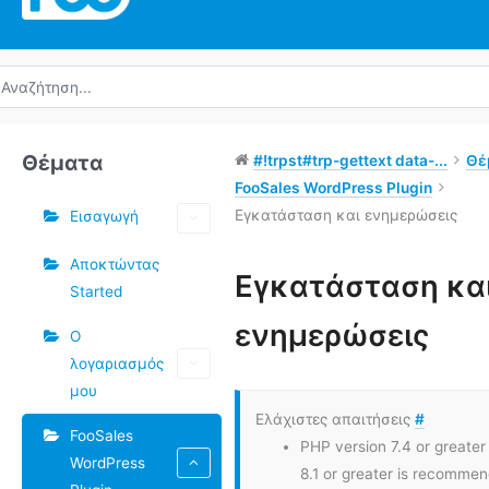
ναζήτηση
α:
Θέματα
#!trpst#trp-gettext data-...
Θέ
FooSales WordPress Plugin
Εγκατάσταση και ενημερώσεις
Εισαγωγή
Αποκτώντας
Εγκατάσταση κα
Started
Πλοήγηση
ενημερώσεις
Ο
στο
λογαριασμός
Doc
μου
Ελάχιστες απαιτήσεις
#
FooSales
PHP version 7.4 or greate
WordPress
8.1 or greater is recomme