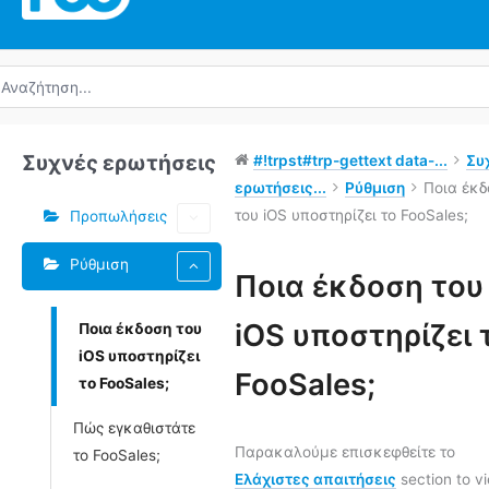
ναζήτηση
α:
Συχνές ερωτήσεις
#!trpst#trp-gettext data-...
Συ
ερωτήσεις...
Ρύθμιση
Ποια έκ
του iOS υποστηρίζει το FooSales;
Προπωλήσεις
Ρύθμιση
Ποια έκδοση του
Πλοήγηση
iOS υποστηρίζει 
Ποια έκδοση του
στο
iOS υποστηρίζει
Doc
FooSales;
το FooSales;
Πώς εγκαθιστάτε
Παρακαλούμε επισκεφθείτε το
το FooSales;
Ελάχιστες απαιτήσεις
section to v