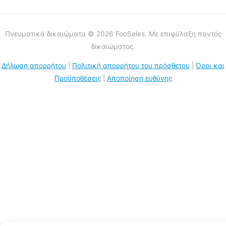
Πνευματικά δικαιώματα © 2026 FooSales. Με επιφύλαξη παντός
δικαιώματος.
Δήλωση απορρήτου
|
Πολιτική απορρήτου του πρόσθετου
|
Όροι και
Προϋποθέσεις
|
Αποποίηση ευθύνης