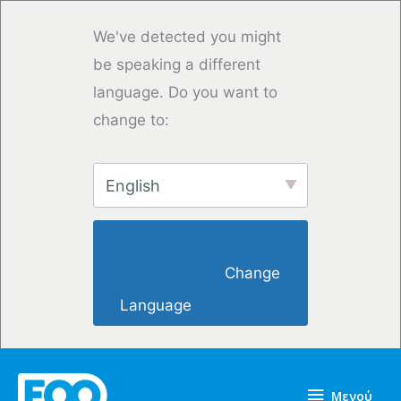
Μετάβαση
στο
We've detected you might
περιεχόμενο
be speaking a different
language. Do you want to
change to:
English
                        Change 
Language                    
Μενού
Μενού