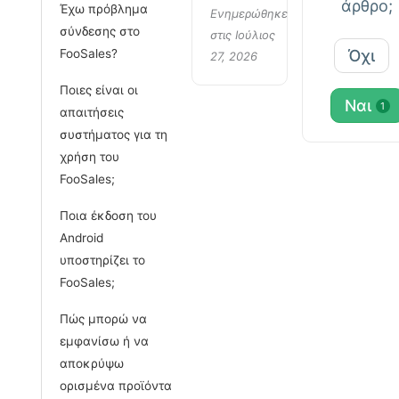
άρθρο;
Έχω πρόβλημα
Ενημερώθηκε
σύνδεσης στο
στις Ιούλιος
FooSales?
Όχι
27, 2026
Ποιες είναι οι
Ναι
1
απαιτήσεις
συστήματος για τη
χρήση του
FooSales;
Ποια έκδοση του
Android
υποστηρίζει το
FooSales;
Πώς μπορώ να
εμφανίσω ή να
αποκρύψω
ορισμένα προϊόντα