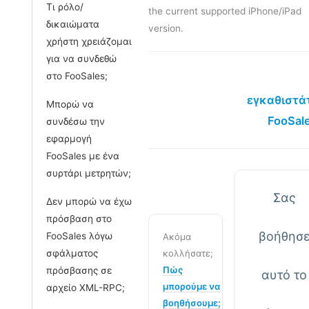
Τι ρόλο/
the current supported iPhone/iPad
δικαιώματα
version.
χρήστη χρειάζομαι
για να συνδεθώ
στο FooSales;
εγκαθιστά
Μπορώ να
FooSal
συνδέσω την
εφαρμογή
FooSales με ένα
συρτάρι μετρητών;
Σας
Δεν μπορώ να έχω
πρόσβαση στο
βοήθησ
FooSales λόγω
Ακόμα
σφάλματος
κολλήσατε;
Πώς
πρόσβασης σε
αυτό το
μπορούμε να
αρχείο XML-RPC;
βοηθήσουμε;