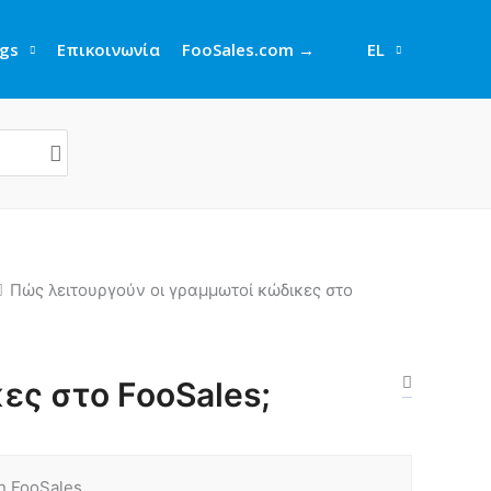
gs
Επικοινωνία
FooSales.com →
EL
Πώς λειτουργούν οι γραμμωτοί κώδικες στο
ες στο FooSales;
n FooSales.