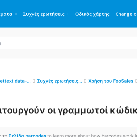
έματα
Συχνές ερωτήσεις
Οδικός χάρτης
Changelo
ettext data-...
Συχνές ερωτήσεις...
Χρήση του FooSales
ιτουργούν οι γραμμωτοί κώδικ
ε το
Σελίδα barcodes
to learn more about how barcodes work i