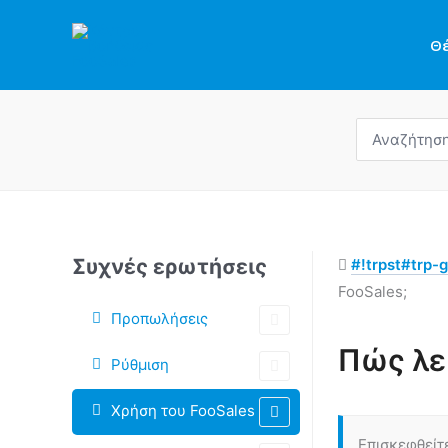
Μετάβαση
στο
Θ
περιεχόμενο
Αναζήτηση
για:
Συχνές ερωτήσεις
#!trpst#trp-g
FooSales;
Προπωλήσεις
Πώς λε
Ρύθμιση
Πλοήγηση
Χρήση του FooSales
στο
Doc
Επισκεφθείτ