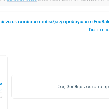
 να εκτυπώσω αποδείξεις/τιμολόγια στο FooSal
Γιατί το
να
Σας βοήθησε αυτό το ά
;
κε