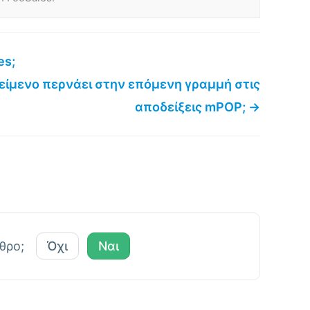
es;
 κείμενο περνάει στην επόμενη γραμμή στις
αποδείξεις mPOP; →
ρθρο;
Όχι
Ναι