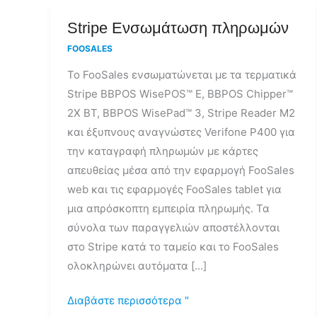
Stripe
Stripe Ενσωμάτωση πληρωμών
Ενσωμάτωση
FOOSALES
πληρωμών
Το FooSales ενσωματώνεται με τα τερματικά
Stripe BBPOS WisePOS™ E, BBPOS Chipper™
2X BT, BBPOS WisePad™ 3, Stripe Reader M2
και έξυπνους αναγνώστες Verifone P400 για
την καταγραφή πληρωμών με κάρτες
απευθείας μέσα από την εφαρμογή FooSales
web και τις εφαρμογές FooSales tablet για
μια απρόσκοπτη εμπειρία πληρωμής. Τα
σύνολα των παραγγελιών αποστέλλονται
στο Stripe κατά το ταμείο και το FooSales
ολοκληρώνει αυτόματα [...]
Διαβάστε περισσότερα "