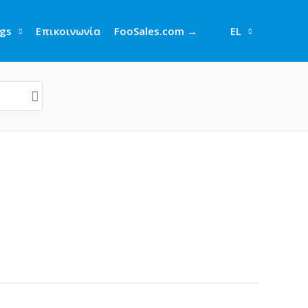
gs
Επικοινωνία
FooSales.com →
EL