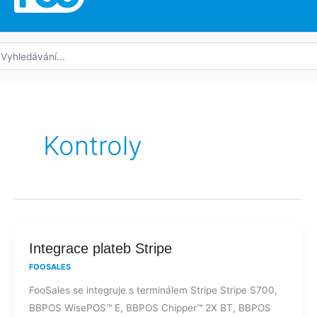
edat:
Kontroly
Integrace
Integrace plateb Stripe
plateb
FOOSALES
Stripe
FooSales se integruje s terminálem Stripe Stripe S700,
BBPOS WisePOS™ E, BBPOS Chipper™ 2X BT, BBPOS