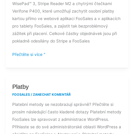
WisePad™ 3, Stripe Reader M2 a chytrými čtečkami
Verifone P400, které umožňují zachytit osobní platby
kartou přímo ve webové aplikaci FooSales a v aplikacích
pro tablety FooSales, a zajistit tak bezproblémový
zážitek při placení. Celkové částky objednávek jsou při
pokladně odesílány do Stripe a FooSales
Přečtěte si více "
Platby
Platby
FOOSALES
/
ZANECHAT KOMENTÁŘ
Platební metody se nezobrazují správně? Přečtěte si
prosím následující často kladené dotazy Platební metody
FooSales lze spravovat z administrace WordPress.
Přihlaste se do své administrátorské oblasti WordPress a