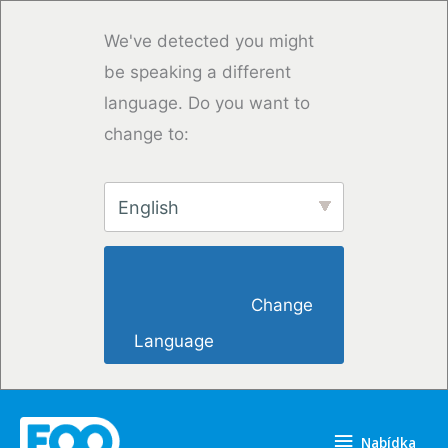
Přeskočit
na
We've detected you might
obsah
be speaking a different
language. Do you want to
change to:
English
                        Change 
Language                    
Nabídka
Nabídka