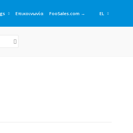
gs
Επικοινωνία
FooSales.com →
EL