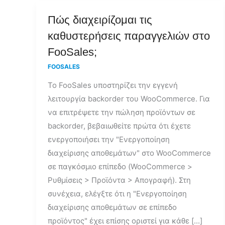
Πώς
Πώς διαχειρίζομαι τις
διαχειρίζομαι
καθυστερήσεις παραγγελιών στο
τις
FooSales;
καθυστερήσεις
FOOSALES
παραγγελιών
Το FooSales υποστηρίζει την εγγενή
στο
λειτουργία backorder του WooCommerce. Για
FooSales;
να επιτρέψετε την πώληση προϊόντων σε
backorder, βεβαιωθείτε πρώτα ότι έχετε
ενεργοποιήσει την "Ενεργοποίηση
διαχείρισης αποθεμάτων" στο WooCommerce
σε παγκόσμιο επίπεδο (WooCommerce >
Ρυθμίσεις > Προϊόντα > Απογραφή). Στη
συνέχεια, ελέγξτε ότι η "Ενεργοποίηση
διαχείρισης αποθεμάτων σε επίπεδο
προϊόντος" έχει επίσης οριστεί για κάθε [...]