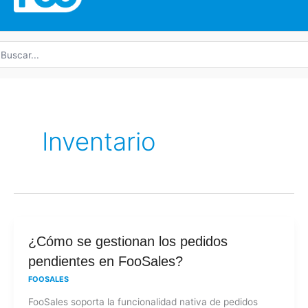
uscar
r:
Inventario
¿Cómo
¿Cómo se gestionan los pedidos
se
pendientes en FooSales?
gestionan
FOOSALES
los
FooSales soporta la funcionalidad nativa de pedidos
pedidos