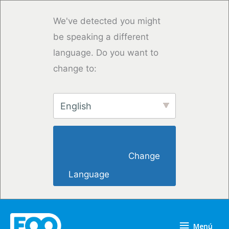
Ir
al
We've detected you might
contenido
be speaking a different
language. Do you want to
change to:
English
                        Change 
Language                    
Menú
Menú