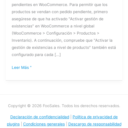
pendientes en WooCommerce. Para permitir que los
pendientes
productos se vendan con pedido pendiente, primero
en
asegúrese de que ha activado "Activar gestión de
FooSales?
existencias" en WooCommerce a nivel global
(WooCommerce > Configuración > Productos >
Inventario). A continuación, compruebe que "Activar la
gestión de existencias a nivel de producto" también está
configurado para cada [...]
Leer Más "
Copyright © 2026 FooSales. Todos los derechos reservados.
Declaración de confidencialidad
|
Política de privacidad de
plugins
|
Condiciones generales
|
Descargo de responsabilidad