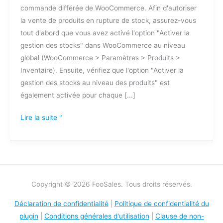
commande différée de WooCommerce. Afin d'autoriser
suspens
la vente de produits en rupture de stock, assurez-vous
dans
tout d'abord que vous avez activé l'option "Activer la
FooSales
gestion des stocks" dans WooCommerce au niveau
?
global (WooCommerce > Paramètres > Produits >
Inventaire). Ensuite, vérifiez que l'option "Activer la
gestion des stocks au niveau des produits" est
également activée pour chaque [...]
Lire la suite "
Copyright © 2026 FooSales. Tous droits réservés.
Déclaration de confidentialité
|
Politique de confidentialité du
plugin
|
Conditions générales d'utilisation
|
Clause de non-