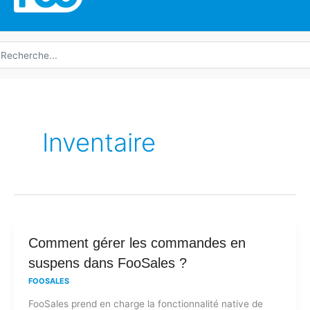
echerche
e
Inventaire
Comment
Comment gérer les commandes en
gérer
suspens dans FooSales ?
les
FOOSALES
commandes
FooSales prend en charge la fonctionnalité native de
en