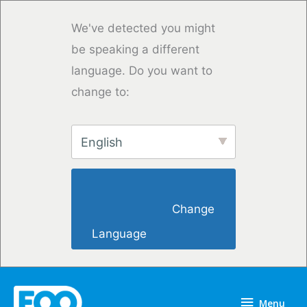
Skip
to
We've detected you might
content
be speaking a different
language. Do you want to
change to:
English
                        Change 
Language                    
Menu
Menu