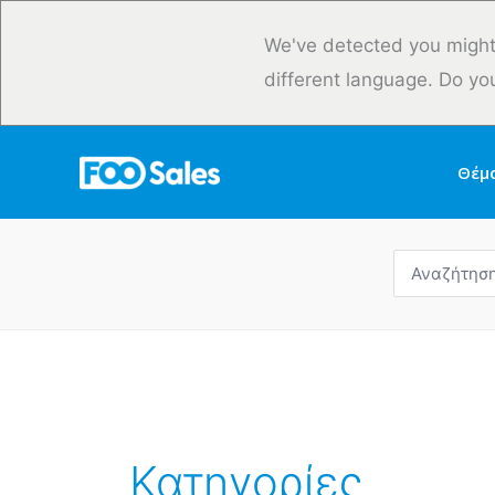
Μετάβαση
στο
We've detected you might
περιεχόμενο
different language. Do yo
Θέμ
Αναζήτηση
για:
Κατηγορίες