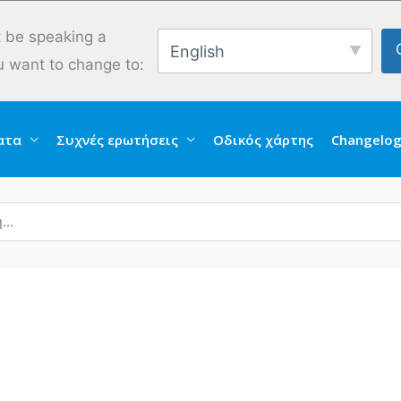
 be speaking a
English
u want to change to:
ατα
Συχνές ερωτήσεις
Οδικός χάρτης
Changelo