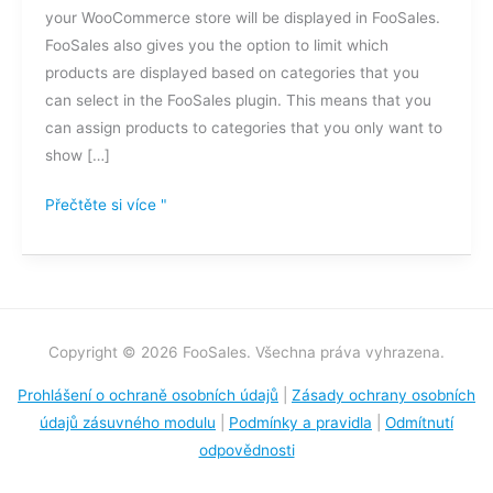
your WooCommerce store will be displayed in FooSales.
se
FooSales also gives you the option to limit which
v
products are displayed based on categories that you
FooSales
can select in the FooSales plugin. This means that you
zobrazí?
can assign products to categories that you only want to
show […]
Přečtěte si více "
Copyright © 2026 FooSales. Všechna práva vyhrazena.
Prohlášení o ochraně osobních údajů
|
Zásady ochrany osobních
údajů zásuvného modulu
|
Podmínky a pravidla
|
Odmítnutí
odpovědnosti