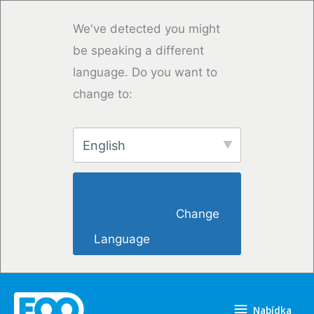
Přeskočit
na
We've detected you might
obsah
be speaking a different
language. Do you want to
change to:
English
                        Change 
Language                    
Nabídka
Nabídka