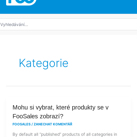
edat:
Kategorie
Mohu
Mohu si vybrat, které produkty se v
si
FooSales zobrazí?
vybrat,
FOOSALES
/
ZANECHAT KOMENTÁŘ
které
By default all “published” products of all categories in
produkty