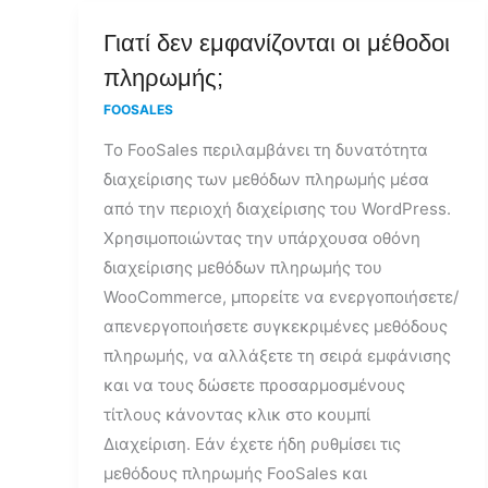
Γιατί
Γιατί δεν εμφανίζονται οι μέθοδοι
δεν
πληρωμής;
εμφανίζονται
FOOSALES
οι
Το FooSales περιλαμβάνει τη δυνατότητα
μέθοδοι
διαχείρισης των μεθόδων πληρωμής μέσα
πληρωμής;
από την περιοχή διαχείρισης του WordPress.
Χρησιμοποιώντας την υπάρχουσα οθόνη
διαχείρισης μεθόδων πληρωμής του
WooCommerce, μπορείτε να ενεργοποιήσετε/
απενεργοποιήσετε συγκεκριμένες μεθόδους
πληρωμής, να αλλάξετε τη σειρά εμφάνισης
και να τους δώσετε προσαρμοσμένους
τίτλους κάνοντας κλικ στο κουμπί
Διαχείριση. Εάν έχετε ήδη ρυθμίσει τις
μεθόδους πληρωμής FooSales και