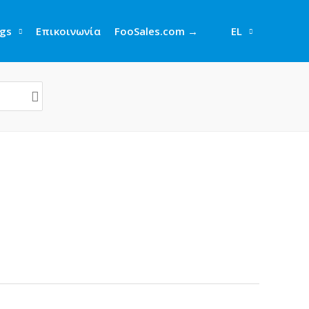
gs
Επικοινωνία
FooSales.com →
EL