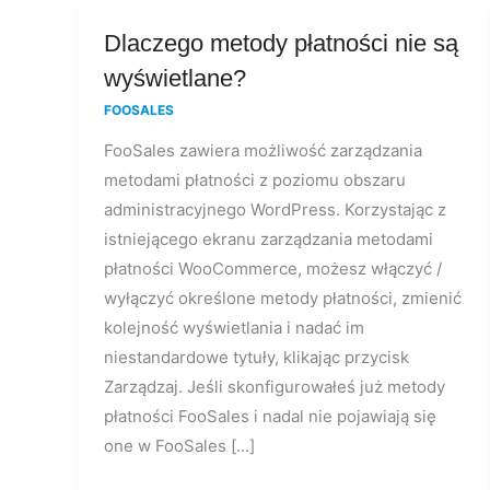
Dlaczego
Dlaczego metody płatności nie są
metody
wyświetlane?
płatności
FOOSALES
nie
FooSales zawiera możliwość zarządzania
są
metodami płatności z poziomu obszaru
wyświetlane?
administracyjnego WordPress. Korzystając z
istniejącego ekranu zarządzania metodami
płatności WooCommerce, możesz włączyć /
wyłączyć określone metody płatności, zmienić
kolejność wyświetlania i nadać im
niestandardowe tytuły, klikając przycisk
Zarządzaj. Jeśli skonfigurowałeś już metody
płatności FooSales i nadal nie pojawiają się
one w FooSales [...]