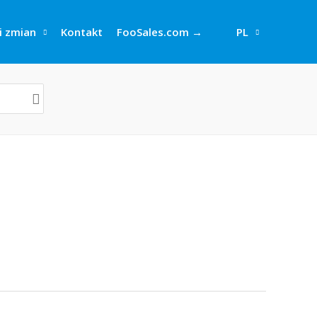
i zmian
Kontakt
FooSales.com →
PL