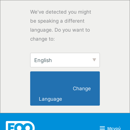
Μετάβαση
στο
We've detected you might
περιεχόμενο
be speaking a different
language. Do you want to
change to:
English
                        Change 
Language                    
Μενού
Μενού