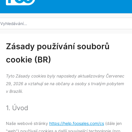
edat:
Souhlas
Souhlas
Souhlas
Souhlas
Souhlas
Souhlas
Souhlas
Souhlas
Souhlas
Souhlas
Souhlas
Souhlas
Consent
Předvolb
Marketing
Zásady používání souborů
se
se
se
se
se
se
se
se
se
se
se
se
to
cookie (BR)
službou
službou
službou
službou
službou
službou
službou
službou
službou
službou
službou
službou
service
complianz
elementor
wordpress
sourcebuster
facebook
litespeed
google-
brevo
google-
google-
youtube
linkedin
#!trpst#trp-
js
recaptcha
fonts
maps
gettext-
Tyto Zásady cookies byly naposledy aktualizovány Červenec
data-
29, 2026 a vztahují se na občany a osoby s trvalým pobytem
trpgettextor
v Brazílii.
1. Úvod
Naše webové stránky
https://help.foosales.com/cs
(dále jen
"web") používají cookies a další související technologie (pro