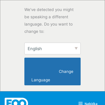
Přeskočit
na
We've detected you might
obsah
be speaking a different
language. Do you want to
change to:
English
                        Change 
Language                    
Nabídka
Nabídka