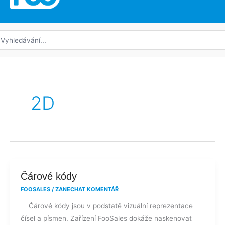
edat:
2D
Čárové
Čárové kódy
kódy
FOOSALES
/
ZANECHAT KOMENTÁŘ
Čárové kódy jsou v podstatě vizuální reprezentace
čísel a písmen. Zařízení FooSales dokáže naskenovat