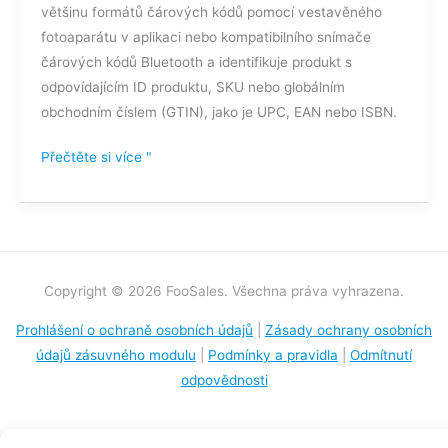
většinu formátů čárových kódů pomocí vestavěného
fotoaparátu v aplikaci nebo kompatibilního snímače
čárových kódů Bluetooth a identifikuje produkt s
odpovídajícím ID produktu, SKU nebo globálním
obchodním číslem (GTIN), jako je UPC, EAN nebo ISBN.
Přečtěte si více "
Copyright © 2026 FooSales. Všechna práva vyhrazena.
Prohlášení o ochraně osobních údajů
|
Zásady ochrany osobních
údajů zásuvného modulu
|
Podmínky a pravidla
|
Odmítnutí
odpovědnosti