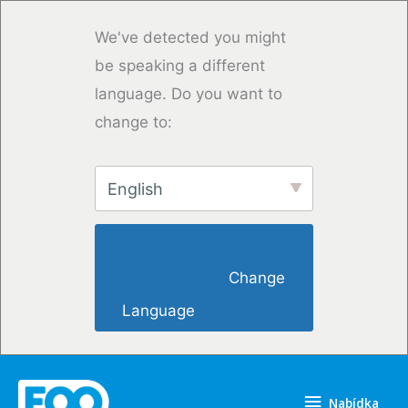
Přeskočit
na
We've detected you might
obsah
be speaking a different
language. Do you want to
change to:
English
                        Change 
Language                    
Nabídka
Nabídka