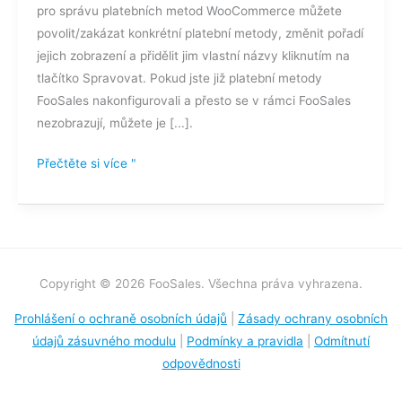
pro správu platebních metod WooCommerce můžete
povolit/zakázat konkrétní platební metody, změnit pořadí
jejich zobrazení a přidělit jim vlastní názvy kliknutím na
tlačítko Spravovat. Pokud jste již platební metody
FooSales nakonfigurovali a přesto se v rámci FooSales
nezobrazují, můžete je [...].
Přečtěte si více "
Copyright © 2026 FooSales. Všechna práva vyhrazena.
Prohlášení o ochraně osobních údajů
|
Zásady ochrany osobních
údajů zásuvného modulu
|
Podmínky a pravidla
|
Odmítnutí
odpovědnosti