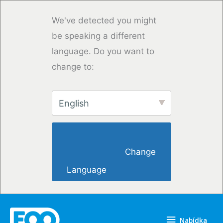
Přeskočit
na
We've detected you might
obsah
be speaking a different
language. Do you want to
change to:
English
                        Change 
Language                    
Nabídka
Nabídka