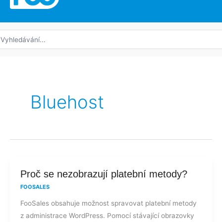
edat:
Bluehost
Proč
Proč se nezobrazují platební metody?
se
FOOSALES
nezobrazují
FooSales obsahuje možnost spravovat platební metody
platební
z administrace WordPress. Pomocí stávající obrazovky
metody?