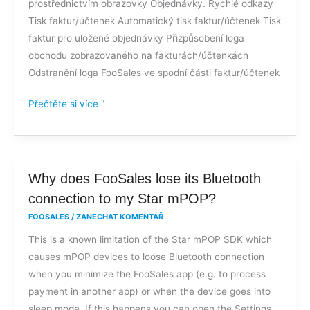
prostřednictvím obrazovky Objednávky. Rychlé odkazy
Tisk faktur/účtenek Automatický tisk faktur/účtenek Tisk
faktur pro uložené objednávky Přizpůsobení loga
obchodu zobrazovaného na fakturách/účtenkách
Odstranění loga FooSales ve spodní části faktur/účtenek
Přečtěte si více "
Why
Why does FooSales lose its Bluetooth
does
connection to my Star mPOP?
FooSales
FOOSALES
/
ZANECHAT KOMENTÁŘ
lose
This is a known limitation of the Star mPOP SDK which
its
causes mPOP devices to loose Bluetooth connection
Bluetooth
when you minimize the FooSales app (e.g. to process
connection
payment in another app) or when the device goes into
to
sleep mode. If this happens you can open the Settings