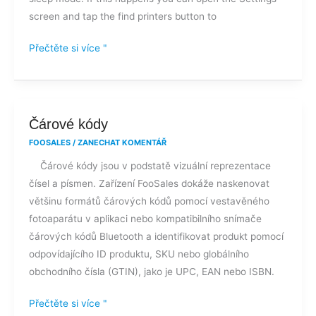
my
screen and tap the find printers button to
Star
mPOP?
Přečtěte si více "
Čárové
Čárové kódy
kódy
FOOSALES
/
ZANECHAT KOMENTÁŘ
Čárové kódy jsou v podstatě vizuální reprezentace
čísel a písmen. Zařízení FooSales dokáže naskenovat
většinu formátů čárových kódů pomocí vestavěného
fotoaparátu v aplikaci nebo kompatibilního snímače
čárových kódů Bluetooth a identifikovat produkt pomocí
odpovídajícího ID produktu, SKU nebo globálního
obchodního čísla (GTIN), jako je UPC, EAN nebo ISBN.
Přečtěte si více "