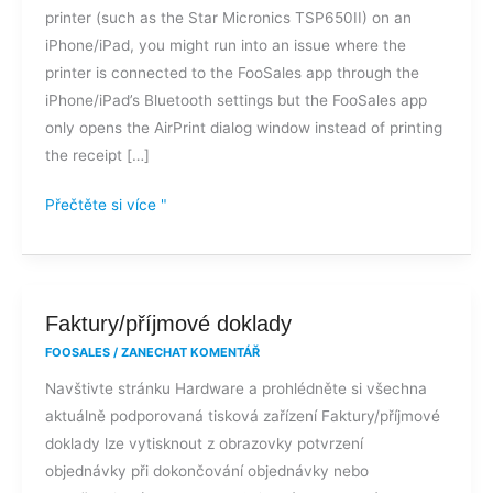
printer (such as the Star Micronics TSP650II) on an
termální
iPhone/iPad, you might run into an issue where the
tiskárně
printer is connected to the FooSales app through the
Bluetooth?
iPhone/iPad’s Bluetooth settings but the FooSales app
only opens the AirPrint dialog window instead of printing
the receipt […]
Přečtěte si více "
Faktury/příjmové
Faktury/příjmové doklady
doklady
FOOSALES
/
ZANECHAT KOMENTÁŘ
Navštivte stránku Hardware a prohlédněte si všechna
aktuálně podporovaná tisková zařízení Faktury/příjmové
doklady lze vytisknout z obrazovky potvrzení
objednávky při dokončování objednávky nebo