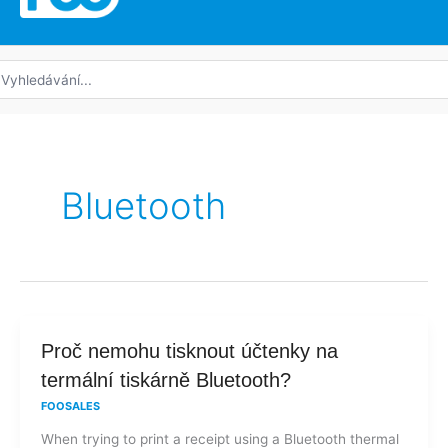
edat:
Bluetooth
Proč
Proč nemohu tisknout účtenky na
nemohu
termální tiskárně Bluetooth?
tisknout
FOOSALES
účtenky
When trying to print a receipt using a Bluetooth thermal
na