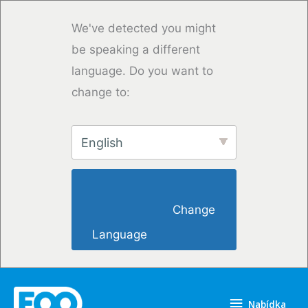
Přeskočit
na
We've detected you might
obsah
be speaking a different
language. Do you want to
change to:
English
                        Change 
Language                    
Nabídka
Nabídka