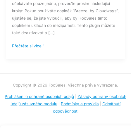
očekáváte pouze jednu, proveďte prosím následující
kroky: Pokud používáte doplněk “Breeze: by Cloudways”,
ujistěte se, že jste vyloučili, aby byl FooSales tímto
doplňkem ukládán do mezipaměti. Tento plugin můžete
také deaktivovat a [...]
Přečtěte si více "
Copyright © 2026 FooSales. Všechna práva vyhrazena.
Prohlášení o ochraně osobních údajů
|
Zásady ochrany osobních
údajů zásuvného modulu
|
Podmínky a pravidla
|
Odmítnutí
odpovědnosti