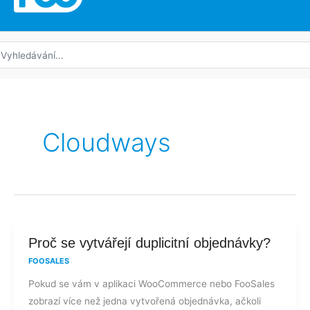
edat:
Cloudways
Proč
Proč se vytvářejí duplicitní objednávky?
se
FOOSALES
vytvářejí
Pokud se vám v aplikaci WooCommerce nebo FooSales
duplicitní
zobrazí více než jedna vytvořená objednávka, ačkoli
objednávky?