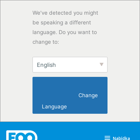
Přeskočit
na
We've detected you might
obsah
be speaking a different
language. Do you want to
change to:
English
                        Change 
Language                    
Nabídka
Nabídka