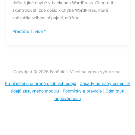
došlo k jiné chybě v backendu WordPress. Chcete-li
chyba
zkontrolovat, zda došlo k chybě WordPress, která
sítě?
způsobila selhání připojení, můžete
Přečtěte si více "
Copyright © 2026 FooSales. Všechna práva vyhrazena.
Prohlášení o ochraně osobních údajů
|
Zásady ochrany osobních
údajů zásuvného modulu
|
Podmínky a pravidla
|
Odmítnutí
odpovědnosti