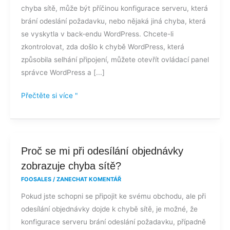
chyba sítě, může být příčinou konfigurace serveru, která
připojení
brání odeslání požadavku, nebo nějaká jiná chyba, která
k
se vyskytla v back-endu WordPress. Chcete-li
mému
zkontrolovat, zda došlo k chybě WordPress, která
obchodu
způsobila selhání připojení, můžete otevřít ovládací panel
zobrazí
správce WordPress a [...]
chyba
sítě?
Přečtěte si více "
Proč
Proč se mi při odesílání objednávky
se
zobrazuje chyba sítě?
mi
FOOSALES
/
ZANECHAT KOMENTÁŘ
při
Pokud jste schopni se připojit ke svému obchodu, ale při
odesílání
odesílání objednávky dojde k chybě sítě, je možné, že
objednávky
konfigurace serveru brání odeslání požadavku, případně
zobrazuje