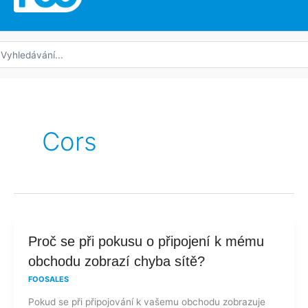
edat:
Cors
Proč
Proč se při pokusu o připojení k mému
se
obchodu zobrazí chyba sítě?
při
FOOSALES
pokusu
Pokud se při připojování k vašemu obchodu zobrazuje
o