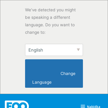
Přeskočit
na
We've detected you might
obsah
be speaking a different
language. Do you want to
change to:
English
                        Change 
Language                    
Nabídka
Nabídka