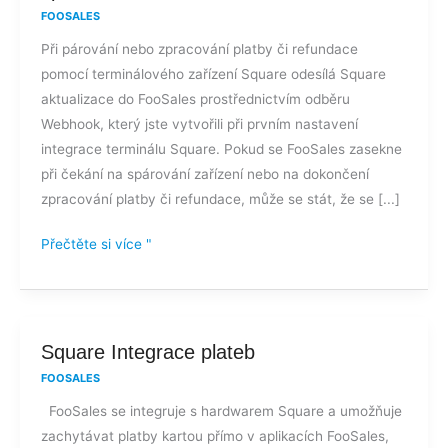
FOOSALES
použití
Při párování nebo zpracování platby či refundace
terminálu
pomocí terminálového zařízení Square odesílá Square
Square
aktualizace do FooSales prostřednictvím odběru
zaseknutý
Webhook, který jste vytvořili při prvním nastavení
na
integrace terminálu Square. Pokud se FooSales zasekne
"Zpracování
při čekání na spárování zařízení nebo na dokončení
platby"
zpracování platby či refundace, může se stát, že se [...]
nebo
"Čekání
Přečtěte si více "
na
spárování"?
Square
Square Integrace plateb
Integrace
FOOSALES
plateb
FooSales se integruje s hardwarem Square a umožňuje
zachytávat platby kartou přímo v aplikacích FooSales,