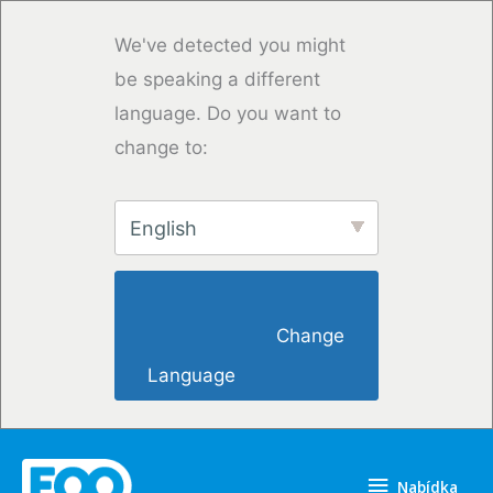
Přeskočit
na
We've detected you might
obsah
be speaking a different
language. Do you want to
change to:
English
                        Change 
Language                    
Nabídka
Nabídka