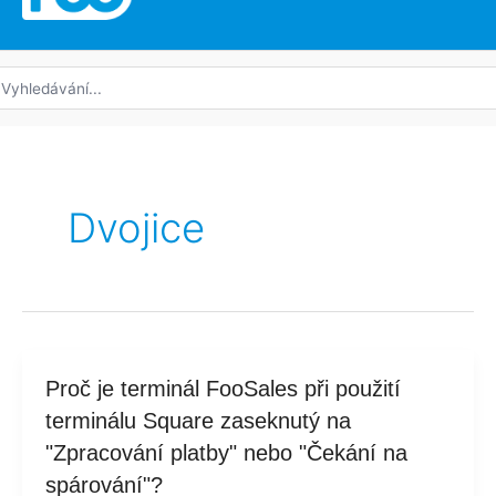
edat:
Dvojice
Proč
Proč je terminál FooSales při použití
je
terminálu Square zaseknutý na
terminál
"Zpracování platby" nebo "Čekání na
FooSales
spárování"?
při