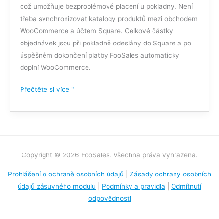
což umožňuje bezproblémové placení u pokladny. Není
třeba synchronizovat katalogy produktů mezi obchodem
WooCommerce a účtem Square. Celkové částky
objednávek jsou při pokladně odeslány do Square a po
úspěšném dokončení platby FooSales automaticky
doplní WooCommerce.
Přečtěte si více "
Copyright © 2026 FooSales. Všechna práva vyhrazena.
Prohlášení o ochraně osobních údajů
|
Zásady ochrany osobních
údajů zásuvného modulu
|
Podmínky a pravidla
|
Odmítnutí
odpovědnosti