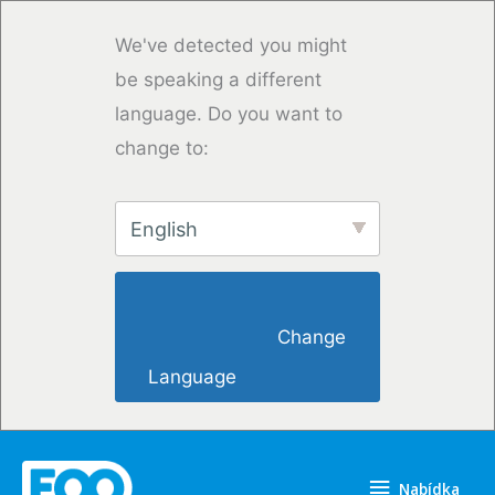
Přeskočit
na
We've detected you might
obsah
be speaking a different
language. Do you want to
change to:
English
                        Change 
Language                    
Nabídka
Nabídka