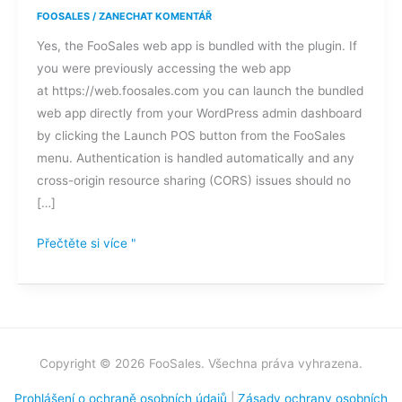
webovou
FOOSALES
/
ZANECHAT KOMENTÁŘ
aplikaci
Yes, the FooSales web app is bundled with the plugin. If
FooSales
you were previously accessing the web app
na
at https://web.foosales.com you can launch the bundled
své
web app directly from your WordPress admin dashboard
vlastní
by clicking the Launch POS button from the FooSales
doméně?
menu. Authentication is handled automatically and any
cross-origin resource sharing (CORS) issues should no
[…]
Přečtěte si více "
Copyright © 2026 FooSales. Všechna práva vyhrazena.
Prohlášení o ochraně osobních údajů
|
Zásady ochrany osobních