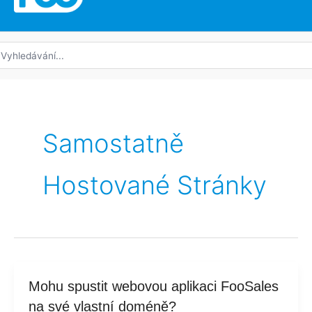
edat:
Samostatně
Hostované Stránky
Mohu
Mohu spustit webovou aplikaci FooSales
spustit
na své vlastní doméně?