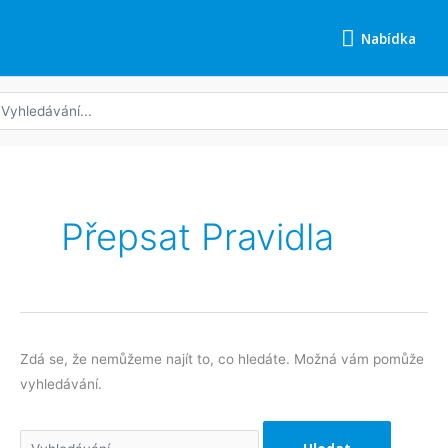
Přeskočit
Nabídka
na
Nabídka
obsah
edat:
Vyhledat
pro:
Přepsat Pravidla
Zdá se, že nemůžeme najít to, co hledáte. Možná vám pomůže
vyhledávání.