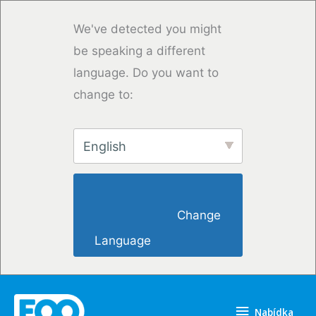
Přeskočit
na
We've detected you might
obsah
be speaking a different
language. Do you want to
change to:
English
                        Change 
Language                    
Nabídka
Nabídka