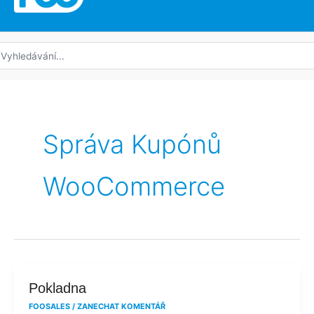
edat:
Správa Kupónů
WooCommerce
Pokladna
Pokladna
FOOSALES
/
ZANECHAT KOMENTÁŘ