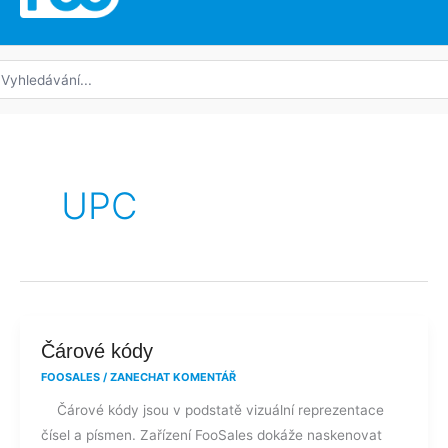
edat:
UPC
Čárové
Čárové kódy
kódy
FOOSALES
/
ZANECHAT KOMENTÁŘ
Čárové kódy jsou v podstatě vizuální reprezentace
čísel a písmen. Zařízení FooSales dokáže naskenovat