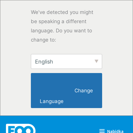
Přeskočit
na
We've detected you might
obsah
be speaking a different
language. Do you want to
change to:
English
                        Change 
Language                    
Nabídka
Nabídka