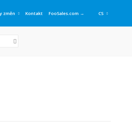
y změn
Kontakt
FooSales.com →
CS