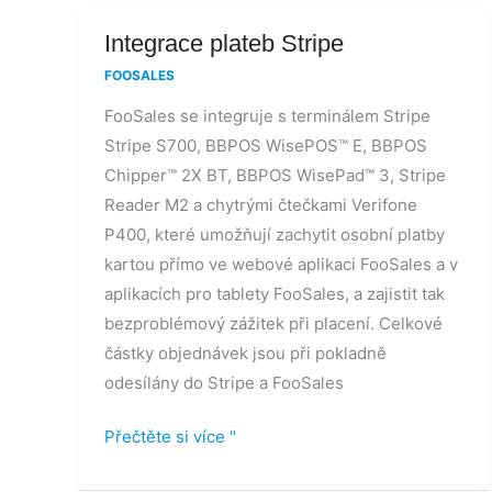
Integrace
Integrace plateb Stripe
plateb
FOOSALES
Stripe
FooSales se integruje s terminálem Stripe
Stripe S700, BBPOS WisePOS™ E, BBPOS
Chipper™ 2X BT, BBPOS WisePad™ 3, Stripe
Reader M2 a chytrými čtečkami Verifone
P400, které umožňují zachytit osobní platby
kartou přímo ve webové aplikaci FooSales a v
aplikacích pro tablety FooSales, a zajistit tak
bezproblémový zážitek při placení. Celkové
částky objednávek jsou při pokladně
odesílány do Stripe a FooSales
Přečtěte si více "