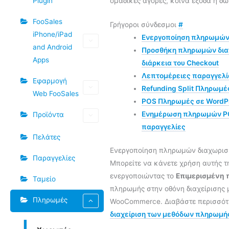
Plugin
ομαδικές αγορές, κοινά έξοδα ή δώ
FooSales
Γρήγοροι σύνδεσμοι
#
iPhone/iPad
Ενεργοποίηση πληρωμών
and Android
Προσθήκη πληρωμών δια
Apps
διάρκεια του Checkout
Λεπτομέρειες παραγγελί
Εφαρμογή
Refunding Split Πληρωμέ
Web FooSales
POS Πληρωμές σε WordP
Ενημέρωση πληρωμών PO
Προϊόντα
παραγγελίες
Πελάτες
Ενεργοποίηση πληρωμών διαχωρι
Παραγγελίες
Μπορείτε να κάνετε χρήση αυτής τ
ενεργοποιώντας το
Επιμερισμένη
Ταμείο
πληρωμής στην οθόνη διαχείρισης
Πληρωμές
WooCommerce. Διαβάστε περισσότ
διαχείριση των μεθόδων πληρωμή