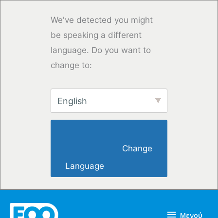
Μετάβαση
στο
We've detected you might
περιεχόμενο
be speaking a different
language. Do you want to
change to:
English
                        Change 
Language                    
Μενού
Μενού