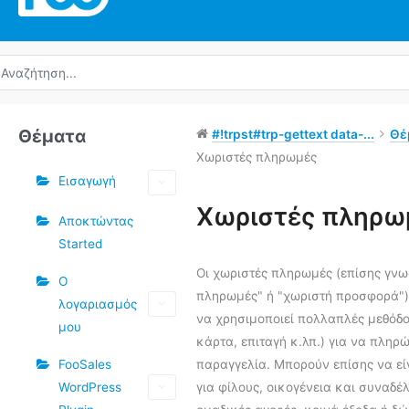
ναζήτηση
α:
Θέματα
#!trpst#trp-gettext data-...
Θέ
Χωριστές πληρωμές
Εισαγωγή
Ετικέτες
Χωριστές πληρω
Αποκτώντας
Started
Πλοήγηση
στο
Οι χωριστές πληρωμές (επίσης γνω
Ο
Doc
πληρωμές" ή "χωριστή προσφορά")
λογαριασμός
να χρησιμοποιεί πολλαπλές μεθόδ
μου
κάρτα, επιταγή κ.λπ.) για να πληρώ
FooSales
παραγγελία. Μπορούν επίσης να εί
WordPress
για φίλους, οικογένεια και συναδ