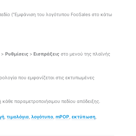
εδίο ("Εμφάνιση του λογότυπου FooSales στο κάτω
>
Ρυθμίσεις
>
Εισπράξεις
στο μενού της πλαϊνής
ορολογία που εμφανίζεται στις εκτυπωμένες
ή κάθε παραμετροποιήσιμου πεδίου απόδειξης.
γή
,
τιμολόγια
,
λογότυπο
,
mPOP
,
εκτύπωση
,