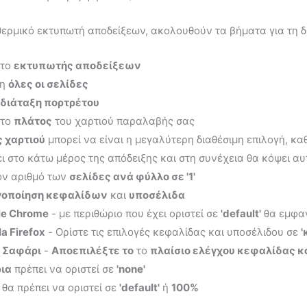
θερμικό εκτυπωτή αποδείξεων, ακολουθούν τα βήματα για τη 
 το
εκτυπωτής αποδείξεων
ση
όλες οι σελίδες
διάταξη πορτρέτου
 το
πλάτος
του χαρτιού παραλαβής σας
 χαρτιού
μπορεί να είναι η μεγαλύτερη διαθέσιμη επιλογή, κ
ι στο κάτω μέρος της απόδειξης και στη συνέχεια θα κόψει αυ
ον αριθμό των
σελίδες ανά φύλλο σε '1'
οποίηση κεφαλίδων
και
υποσέλιδα
le Chrome
- με περιθώριο που έχει οριστεί σε
'default'
θα εμφαν
la Firefox
- Ορίστε τις επιλογές κεφαλίδας και υποσέλιδου σε
'
 Σαφάρι
-
Αποεπιλέξτε το
το
πλαίσιο ελέγχου κεφαλίδας κ
ια
πρέπει να οριστεί σε
'none'
θα πρέπει να οριστεί σε
'default'
ή
100%