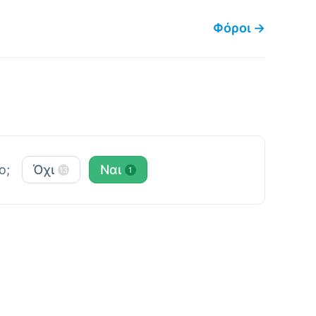
Φόροι →
ο;
Όχι
Ναι
13
1