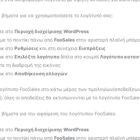
βήματα για να χρησιμοποιήσετε το λογότυπό σας:
τε στο
Περιοχή διαχείρισης WordPress
με το ποντίκι πάνω από
FooSales
στην αριστερή πλαϊνή μπάρ
ικ στο
Ρυθμίσεις
και στη συνέχεια
Εισπράξεις
ικ στο
Επιλέξτε λογότυπο
δίπλα στο κουμπί
Λογότυπο κατασ
τε τη διαδρομή της εικόνας
ικ στο
Αποθήκευση αλλαγών
λογότυπο FooSales στο κάτω μέρος των τιμολογίων/αποδείξεω
, όλες οι αποδείξεις θα εκτυπώνονται με το λογότυπο FooSal
 βήματα για την αφαίρεση του λογότυπου FooSales:
τε στο
Περιοχή διαχείρισης WordPress
με το ποντίκι πάνω από
FooSales
στην αριστερή πλαϊνή μπάρ