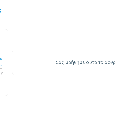
ς
να
Σας βοήθησε αυτό το άρθρ
;
κε