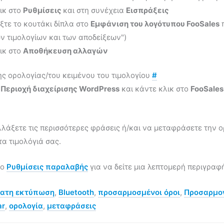
ικ στο
Ρυθμίσεις
και στη συνέχεια
Εισπράξεις
ξτε το κουτάκι δίπλα στο
Εμφάνιση του λογότυπου FooSales
π
ν τιμολογίων και των αποδείξεων")
ικ στο
Αποθήκευση αλλαγών
ς ορολογίας/του κειμένου του τιμολογίου
#
ο
Περιοχή διαχείρισης WordPress
και κάντε κλικ στο
FooSales
λάξετε τις περισσότερες φράσεις ή/και να μεταφράσετε την 
τα τιμολόγιά σας.
το
Ρυθμίσεις παραλαβής
για να δείτε μια λεπτομερή περιγραφ
ατη εκτύπωση
,
Bluetooth
,
προσαρμοσμένοι όροι
,
Προσαρμο
ar
,
ορολογία
,
μεταφράσεις