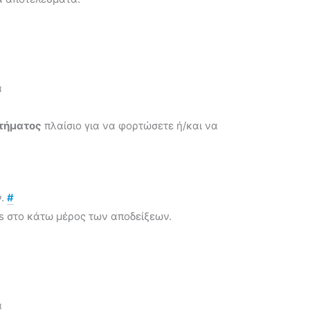
α
τήματος
πλαίσιο για να φορτώσετε ή/και να
ν.
#
es στο κάτω μέρος των αποδείξεων.
α