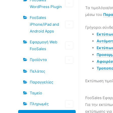
WordPress Plugin
Τα τιμολόγια/
μέσω του
Παρα
FooSales
iPhone/iPad and
Γρήγοροι σύνδ
Android Apps
Εκτύπωσ
Αυτόματ
Εφαρμογή Web
Εκτύπωσ
FooSales
Προσαρμ
Προϊόντα
Αφαιρέσ
Τροποποί
Πελάτες
Εκτύπωση τιμο
Παραγγελίες
Ταμείο
FooSales Εφα
Πληρωμές
Για την εκτύπω
εκτύπωσης για 