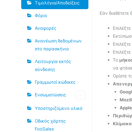
Τιμολόγια/Αποδείξεις
Εάν διαθέτετε 
Φόροι
Επιλέξτε
Αναφορές
Εκτύπω
Ανανέωση δεδομένων
Επιλέξτε
στο παρασκήνιο
Επιλέξτε
Το
μήκος
Λειτουργία εκτός
να φτάσε
σύνδεσης
Ορίστε τ
Γραμμωτοί κώδικες
Απενεργ
Goog
Ενσωματώσεις
Mozil
Apple
Υποστηριζόμενο υλικό
Περιθώρ
Οδικός χάρτης
Κλίμακα
FooSales