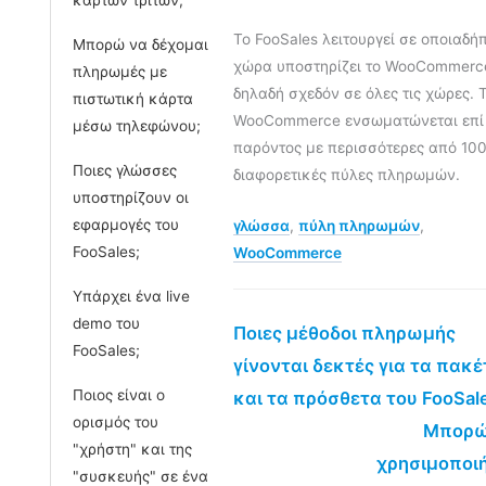
Το FooSales λειτουργεί σε οποιαδή
Μπορώ να δέχομαι
χώρα υποστηρίζει το WooCommerc
πληρωμές με
δηλαδή σχεδόν σε όλες τις χώρες. 
πιστωτική κάρτα
WooCommerce ενσωματώνεται επί
μέσω τηλεφώνου;
παρόντος με περισσότερες από 10
Ποιες γλώσσες
διαφορετικές πύλες πληρωμών.
υποστηρίζουν οι
εφαρμογές του
γλώσσα
,
πύλη πληρωμών
,
FooSales;
WooCommerce
Υπάρχει ένα live
demo του
Ποιες μέθοδοι πληρωμής
FooSales;
γίνονται δεκτές για τα πακέ
Ποιος είναι ο
και τα πρόσθετα του FooSal
ορισμός του
Μπορώ
"χρήστη" και της
χρησιμοποι
"συσκευής" σε ένα