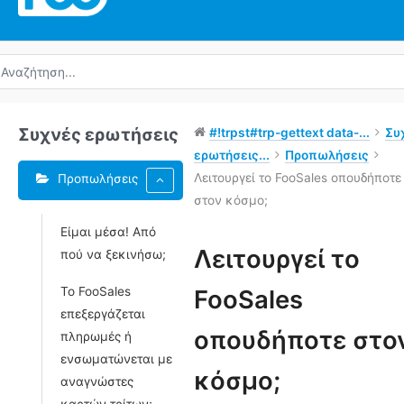
ναζήτηση
α:
Συχνές ερωτήσεις
#!trpst#trp-gettext data-...
Συ
ερωτήσεις...
Προπωλήσεις
Λειτουργεί το FooSales οπουδήποτε
Προπωλήσεις
στον κόσμο;
Είμαι μέσα! Από
Ετικέτες
Λειτουργεί το
πού να ξεκινήσω;
Πλοήγηση
Το FooSales
FooSales
στο
επεξεργάζεται
Doc
οπουδήποτε στο
πληρωμές ή
ενσωματώνεται με
κόσμο;
αναγνώστες
καρτών τρίτων;