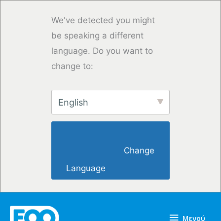
Μετάβαση
στο
We've detected you might
περιεχόμενο
be speaking a different
language. Do you want to
change to:
English
                        Change 
Language                    
Μενού
Μενού