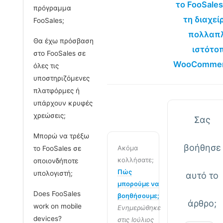
το FooSales
πρόγραμμα
τη διαχεί
FooSales;
πολλαπ
Θα έχω πρόσβαση
ιστότο
στο FooSales σε
WooCommer
όλες τις
υποστηριζόμενες
πλατφόρμες ή
υπάρχουν κρυφές
χρεώσεις;
Σας
Μπορώ να τρέξω
βοήθησε
Ακόμα
το FooSales σε
κολλήσατε;
οποιονδήποτε
Πώς
υπολογιστή;
αυτό το
μπορούμε να
Does FooSales
βοηθήσουμε;
άρθρο;
work on mobile
Ενημερώθηκε
devices?
στις Ιούλιος